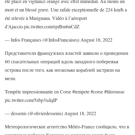
été placé en vigilance orange avec effet immédiat. Au moins un
mort et un blessé grave. Une rafale exceptionnelle de 224 km/h a
été relevée à Marignana. Vidéo à l’aéroport
d’Ajaccio.pic.twitter.com/epiBm6nCdZ
— Infos Françaises (@InfosFrancaises) August 18, 2022
Представители французских властей заявили о проведении
60 спасательных операций вдоль западного побережья
острова после того, как несколько кораблей застряли на
мели.
Tempête impressionnante en Corse #tempete #corse #lilerousse
pic.twitter.com/5zbp3xdqIP
— dessenis (@olivierdessenis) August 18, 2022
Метеорологическое агентство Météo-France сообщило, что в
некоторых районах Корсики за несколько часов было