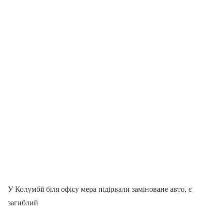
У Колумбії біля офісу мера підірвали заміноване авто, є
загиблий