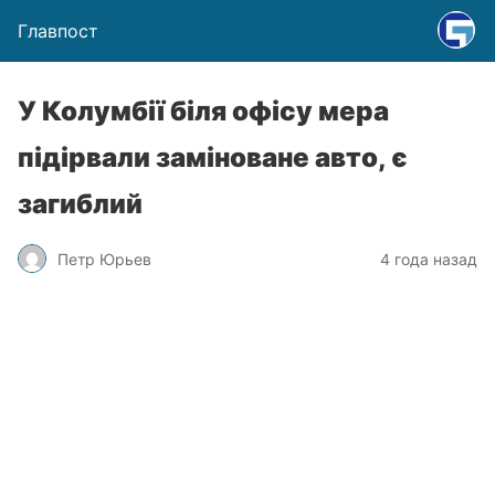
Главпост
У Колумбії біля офісу мера
підірвали заміноване авто, є
загиблий
Петр Юрьев
4 года назад