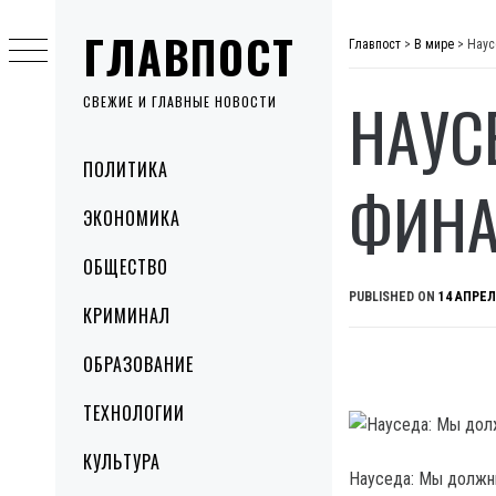
Skip
ГЛАВПОСТ
to
Главпост
>
В мире
>
Наус
content
НАУС
СВЕЖИЕ И ГЛАВНЫЕ НОВОСТИ
Primary
ПОЛИТИКА
Menu
ФИНА
ЭКОНОМИКА
ОБЩЕСТВО
PUBLISHED ON
14 АПРЕЛ
КРИМИНАЛ
ОБРАЗОВАНИЕ
ТЕХНОЛОГИИ
КУЛЬТУРА
Науседа: Мы должны