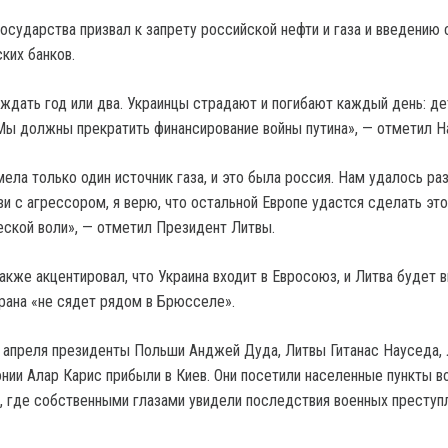
осударства призвал к запрету российской нефти и газа и введению 
ких банков.
ждать год или два. Украинцы страдают и погибают каждый день: де
Мы должны прекратить финансирование войны путина», — отметил Н
ела только один источник газа, и это была россия. Нам удалось ра
и с агрессором, я верю, что остальной Европе удастся сделать это
еской воли», — отметил Президент Литвы.
акже акцентировал, что Украина входит в Евросоюз, и Литва будет 
трана «не сядет рядом в Брюсселе».
 апреля президенты Польши Анджей Дуда, Литвы Гитанас Науседа, 
онии Алар Карис прибыли в Киев. Они посетили населенные пункты в
, где собственными глазами увидели последствия военных преступ