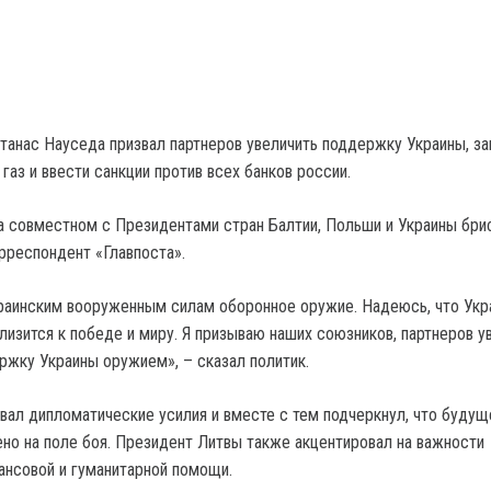
танас Науседа призвал партнеров увеличить поддержку Украины, за
газ и ввести санкции против всех банков россии.
на совместном с Президентами стран Балтии, Польши и Украины бри
рреспондент «Главпоста».
раинским вооруженным силам оборонное оружие. Надеюсь, что Укр
лизится к победе и миру. Я призываю наших союзников, партнеров у
ержку Украины оружием», – сказал политик.
вал дипломатические усилия и вместе с тем подчеркнул, что будущ
но на поле боя. Президент Литвы также акцентировал на важности
ансовой и гуманитарной помощи.