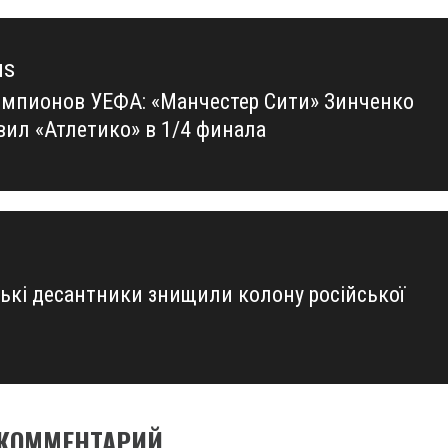
us
емпионов УЕФА: «Манчестер Сити» Зинченко
us
вил «Атлетико» в 1/4 финала
ські десантники знищили колону російської
 КОММЕНТАРИЙ