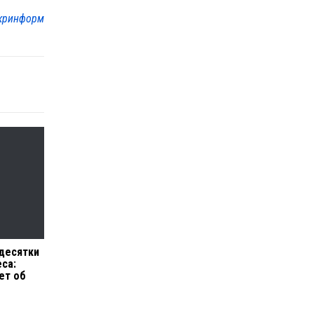
кринформ
десятки
еса:
ет об