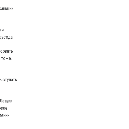
санкций
ти,
ауседа.
зорвать
 тоже.
выступать
Латвии
озле
лений