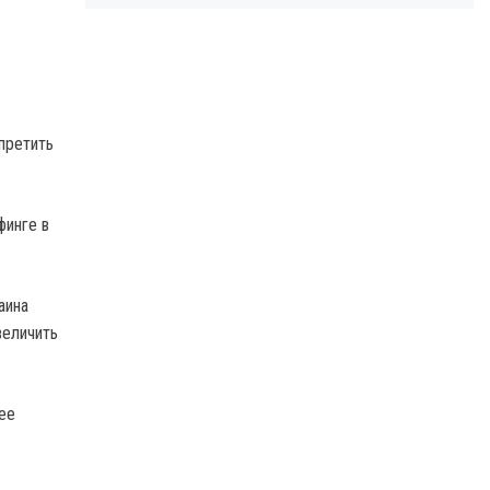
претить
финге в
аина
величить
ее