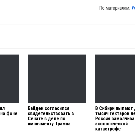
По материалам:
У
ил
Байден согласился
В Сибири пылают 
 на фоне
свидетельствовать в
тысяч гектаров л
Сенате в деле по
Россия замалчива
импичменту Трампа
экологической
катастрофе