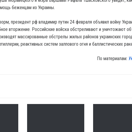
уша Моравецкого и мэра Варшавы Рафала Тшасковского увидит, ка
омощь беженцам из Украины.
орм, президент рф владимир путин 24 февраля объявил войну Укра
ное вторжение. Российские войска обстреливают и уничтожают о
оизводят массированные обстрелы жилых районов украинских город
тиллерии, реактивных систем залпового огня и баллистических раке
По материалам:
У