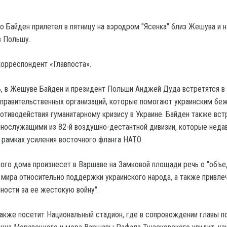
Байден прилетел в пятницу на аэродром "Ясенка" близ Жешува и н
в Польшу.
орреспондент «Главпоста».
, в Жешуве Байден и президент Польши Анджей Дуда встретятся в 
правительственных организаций, которые помогают украинским беж
отиводействия гуманитарному кризису в Украине. Байден также вст
нослужащими из 82-й воздушно-дестантной дивизии, которые неда
 рамках усиления восточного фланга НАТО.
лого дома произнесет в Варшаве на Замковой площади речь о "объ
 мира относительно поддержки украинского народа, а также привле
ности за ее жестокую войну".
акже посетит Национальный стадион, где в сопровождении главы п