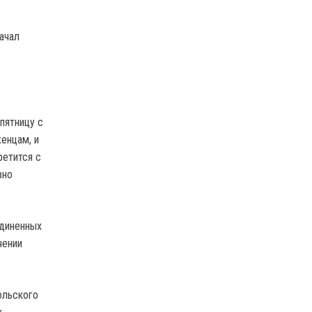
ачал
пятницу с
енцам, и
ретится с
вно
единенных
чении
ольского