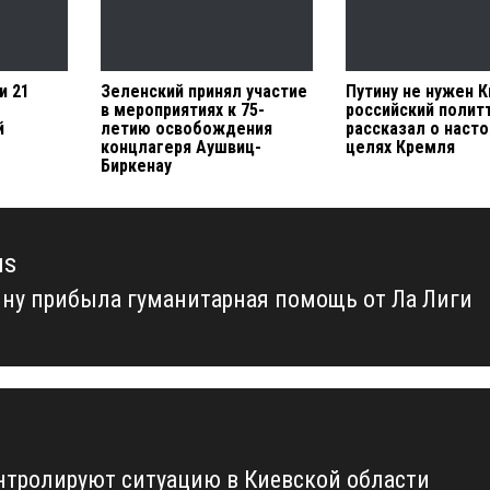
и 21
Зеленский принял участие
Путину не нужен К
в мероприятиях к 75-
российский полит
й
летию освобождения
рассказал о наст
концлагеря Аушвиц-
целях Кремля
Биркенау
us
ину прибыла гуманитарная помощь от Ла Лиги
us
нтролируют ситуацию в Киевской области