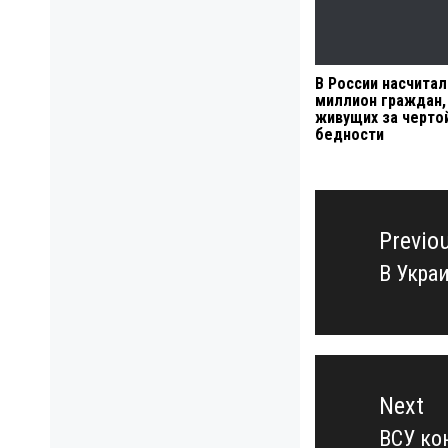
В России насчитал
миллион граждан,
живущих за черто
бедности
Навигация
по
Previo
записям
В Укра
Previo
post:
Next
ВСУ ко
Next