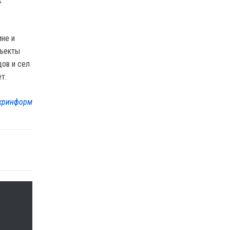
к
ине и
бъекты
ов и сел
т.
кринформ