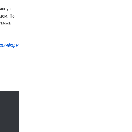
ансуа
мом. По
штамма
кринформ