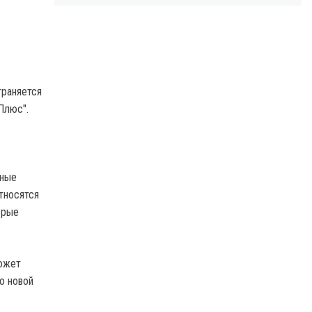
траняется
Плюс".
ьные
тносятся
орые
может
о новой