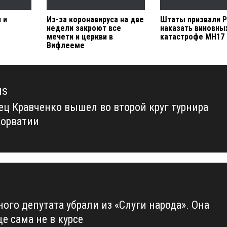
 и
Из-за коронавируса на две
Штаты призвали 
недели закроют все
наказать виновны
мечети и церкви в
катастрофе МН17
Вифлееме
us
ец Кравченко вышел во второй круг турнира
us
Хорватии
ого депутата убрали из «Слуги народа». Она
е сама не в курсе