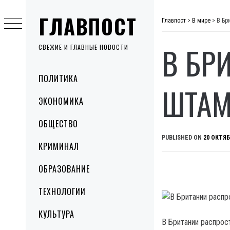
Skip
ГЛАВПОСТ
to
Главпост
>
В мире
>
В Бр
content
В БР
СВЕЖИЕ И ГЛАВНЫЕ НОВОСТИ
Primary
ПОЛИТИКА
Menu
ШТАМ
ЭКОНОМИКА
ОБЩЕСТВО
PUBLISHED ON
20 ОКТЯБ
КРИМИНАЛ
ОБРАЗОВАНИЕ
ТЕХНОЛОГИИ
КУЛЬТУРА
В Британии распрос