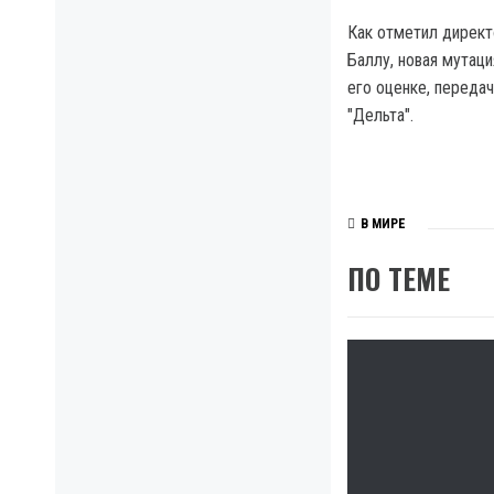
Как отметил директ
Баллу, новая мутац
его оценке, переда
"Дельта".
В МИРЕ
ПО ТЕМЕ