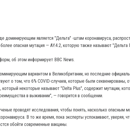
где доминирующим является "Дельта" -штам коронавируса, распрос
 более опасная мутация — AY.4.2, которую также называют "Дельта 
форм, об этом информирует BBC News.
доминирующим вариантом в Великобритании, но последние официал
вуют о том, что 6% COVID-случаев, которые были секвенированы, о
.2, который некоторые называют "Delta Plus", содержит мутации, кот
преимущества в выживании", — говорится в сообщении.
ученые проводят исследования, чтобы понять, насколько опасным 
ронавируса. В то же время, пока эксперты успокаивают, уверяя, чт
астся обойти современные вакцины.