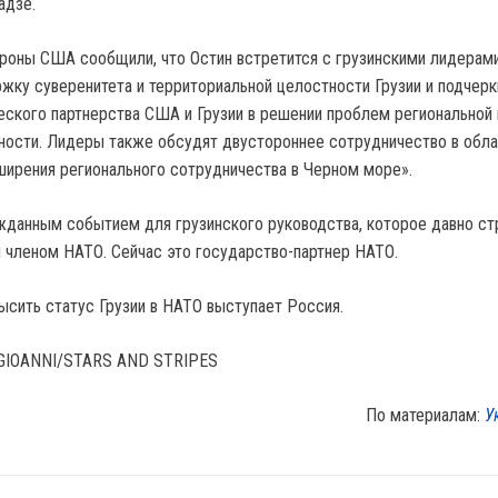
адзе.
роны США сообщили, что Остин встретится с грузинскими лидерами
жку суверенитета и территориальной целостности Грузии и подчерк
еского партнерства США и Грузии в решении проблем региональной 
ности. Лидеры также обсудят двустороннее сотрудничество в обл
ширения регионального сотрудничества в Черном море».
жданным событием для грузинского руководства, которое давно с
 членом НАТО. Сейчас это государство-партнер НАТО.
ысить статус Грузии в НАТО выступает Россия.
GIOANNI/STARS AND STRIPES
По материалам:
У