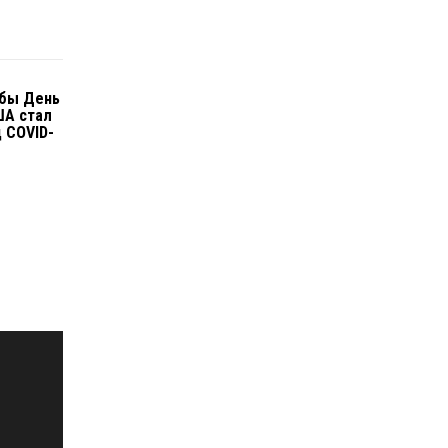
обы День
ША стал
 COVID-