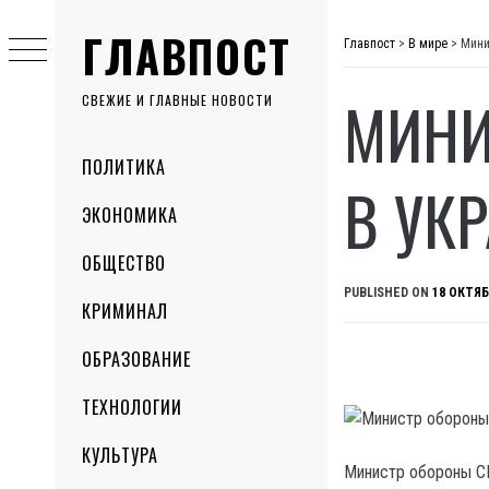
Skip
ГЛАВПОСТ
to
Главпост
>
В мире
>
Мини
content
МИНИ
СВЕЖИЕ И ГЛАВНЫЕ НОВОСТИ
Primary
ПОЛИТИКА
Menu
В УК
ЭКОНОМИКА
ОБЩЕСТВО
PUBLISHED ON
18 ОКТЯБ
КРИМИНАЛ
ОБРАЗОВАНИЕ
ТЕХНОЛОГИИ
КУЛЬТУРА
Министр обороны СШ