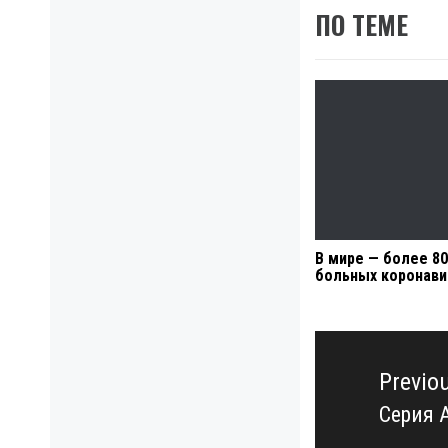
ПО ТЕМЕ
В мире — более 8
больных коронав
Навигация
по
Previo
записям
Серия 
Previo