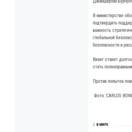
Джаншером Бурчул
В министерстве обо
подтвердить поддер
важность стратегич
глобальной безопас
безопасности и рас
Визит станет долго
стать полноправным
Против попыток пов
Фото: CARLOS BON
В МИРЕ