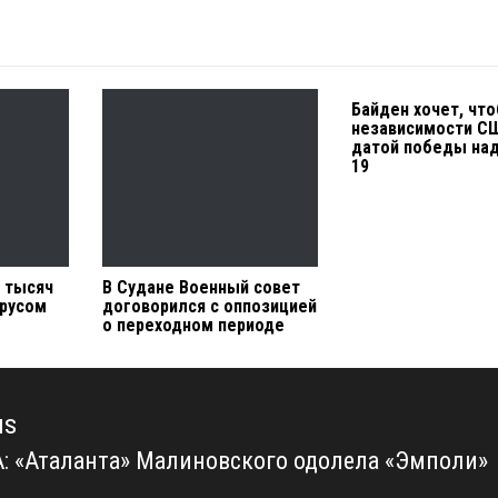
Байден хочет, чт
независимости С
датой победы над
19
0 тысяч
В Судане Военный совет
ирусом
договорился с оппозицией
о переходном периоде
us
А: «Аталанта» Малиновского одолела «Эмполи»
us