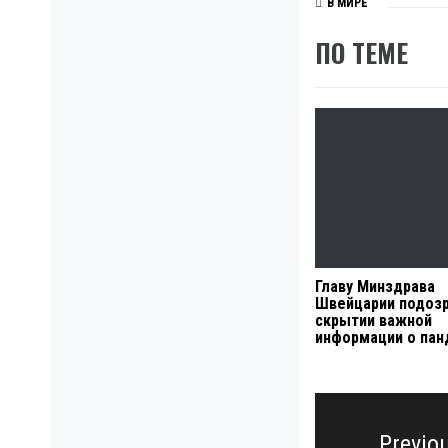
В МИРЕ
ПО ТЕМЕ
Главу Минздрава
Швейцарии подоз
скрытии важной
информации о па
Навигация
по
Previo