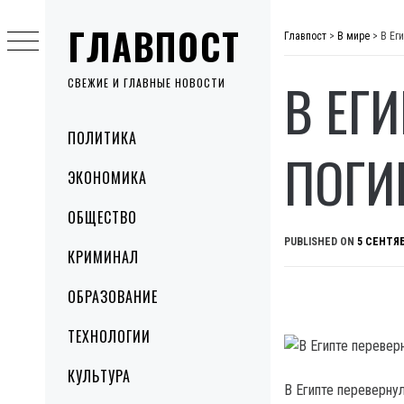
Skip
ГЛАВПОСТ
to
Главпост
>
В мире
>
В Ег
content
В ЕГ
СВЕЖИЕ И ГЛАВНЫЕ НОВОСТИ
Primary
ПОЛИТИКА
Menu
ПОГИ
ЭКОНОМИКА
ОБЩЕСТВО
PUBLISHED ON
5 СЕНТЯБ
КРИМИНАЛ
ОБРАЗОВАНИЕ
ТЕХНОЛОГИИ
КУЛЬТУРА
В Египте переверну