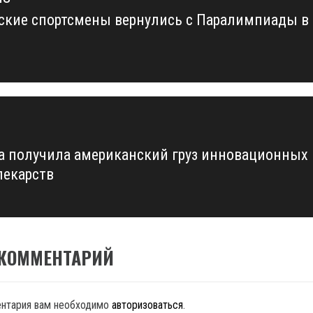
ские спортсмены вернулись с Паралимпиады в
us
а получила американский груз инновационных
лекарств
 КОММЕНТАРИЙ
ентария вам необходимо
авторизоваться
.