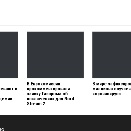
В Еврокомиссии
В мире зафиксиро
ревают в
прокомментировали
миллиона случаев
заявку Газпрома об
коронавируса
ндемии
исключениях для Nord
Stream 2
us