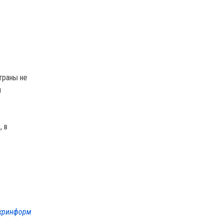
траны не
ы
, в
кринформ