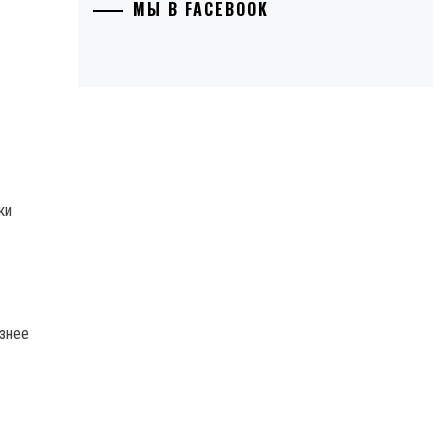
МЫ В FACEBOOK
ки
езнее