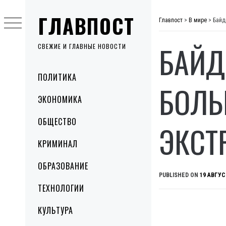
Skip
ГЛАВПОСТ
to
Главпост
>
В мире
>
Байд
content
БАЙД
СВЕЖИЕ И ГЛАВНЫЕ НОВОСТИ
Primary
ПОЛИТИКА
Menu
БОЛЬ
ЭКОНОМИКА
ОБЩЕСТВО
ЭКСТ
КРИМИНАЛ
ОБРАЗОВАНИЕ
PUBLISHED ON
19 АВГУС
ТЕХНОЛОГИИ
КУЛЬТУРА