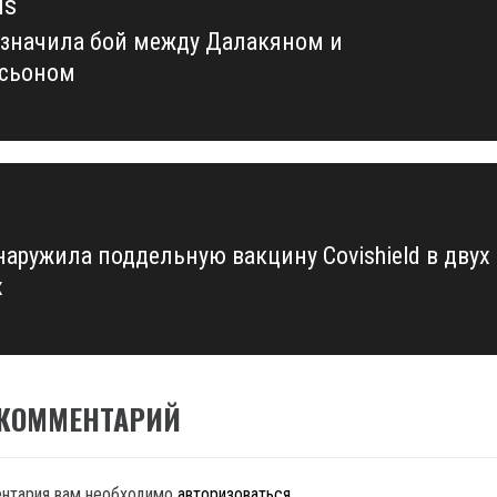
us
значила бой между Далакяном и
us
сьоном
наружила поддельную вакцину Covishield в двух
х
 КОММЕНТАРИЙ
ентария вам необходимо
авторизоваться
.