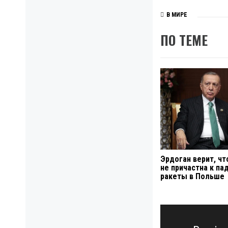
В МИРЕ
ПО ТЕМЕ
Эрдоган верит, чт
не причастна к па
ракеты в Польше
Навигация
по