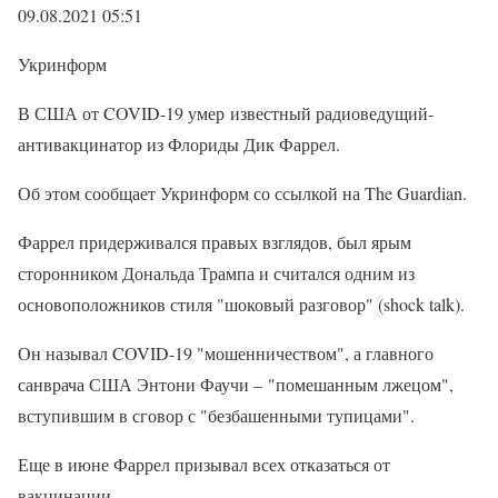
09.08.2021 05:51
Укринформ
В США от COVID-19 умер известный радиоведущий-
антивакцинатор из Флориды Дик Фаррел.
Об этом сообщает Укринформ со ссылкой на The Guardian.
Фаррел придерживался правых взглядов, был ярым
сторонником Дональда Трампа и считался одним из
основоположников стиля "шоковый разговор" (shock talk).
Он называл COVID-19 "мошенничеством", а главного
санврача США Энтони Фаучи – "помешанным лжецом",
вступившим в сговор с "безбашенными тупицами".
Еще в июне Фаррел призывал всех отказаться от
вакцинации.