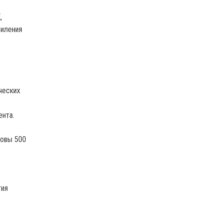
,
силения
ческих
ента.
довы 500
тия