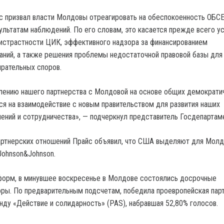
с призвал власти Молдовы отреагировать на обеспокоенность ОБСЕ
ультатам наблюдений. По его словам, это касается прежде всего у
истрастности ЦИК, эффективного надзора за финансированием
аний, а также решения проблемы недостаточной правовой базы для
ирательных споров.
лению нашего партнерства с Молдовой на основе общих демократи
ся на взаимодействие с новым правительством для развития наших
ений и сотрудничества», — подчеркнул представитель Госдепартам
артнерских отношений Прайс объявил, что США выделяют для Мол
Johnson&Johnson.
форм, в минувшее воскресенье в Молдове состоялись досрочные
ры. По предварительным подсчетам, победила проевропейская пар
нду «Действие и солидарность» (PAS), набравшая 52,80% голосов.