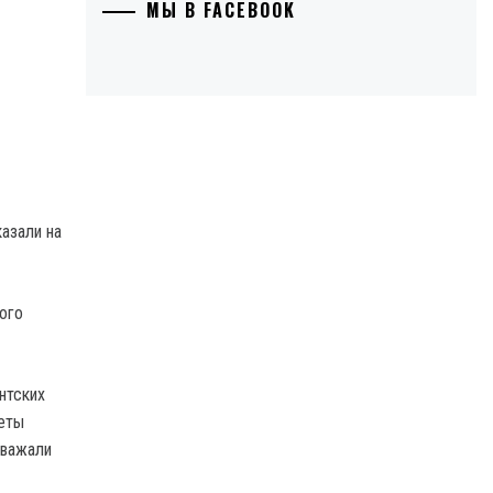
МЫ В FACEBOOK
азали на
ого
нтских
четы
уважали