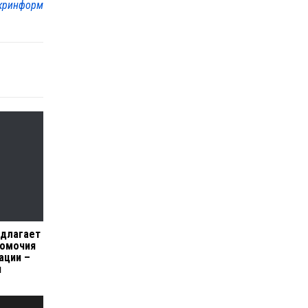
кринформ
едлагает
номочия
ации –
и