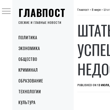
Skip
ГЛАВПОСТ
to
Главпост
>
В мире
>
Штат
content
ШТАТ
СВЕЖИЕ И ГЛАВНЫЕ НОВОСТИ
Primary
ПОЛИТИКА
Menu
УСПЕ
ЭКОНОМИКА
ОБЩЕСТВО
НЕДО
КРИМИНАЛ
ОБРАЗОВАНИЕ
PUBLISHED ON
13 ИЮЛЯ,
ТЕХНОЛОГИИ
КУЛЬТУРА