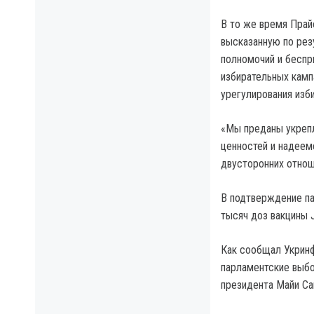
В то же время Прай
высказанную по рез
полномочий и беспр
избирательных камп
урегулирования изб
«Мы преданы укреп
ценностей и надеем
двусторонних отнош
В подтверждение п
тысяч доз вакцины 
Как сообщал Укрин
парламентские выбо
президента Майи Са