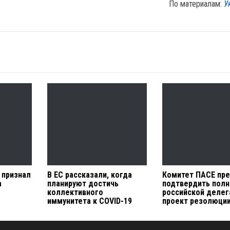
По материалам:
У
 признал
В ЕС рассказали, когда
Комитет ПАСЕ пр
а
планируют достичь
подтвердить пол
коллективного
российской делег
иммунитета к COVID-19
проект резолюци