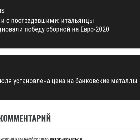
us
 и с пострадавшими: итальянцы
us
дновали победу сборной на Евро-2020
июля установлена цена на банковские металлы
 КОММЕНТАРИЙ
ентария вам необходимо
авторизоваться
.