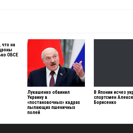
 что на
дроны
ько ОБСЕ
Лукашенко обвинил
В Японии исчез ук
Украину в
спортсмен Алекс
«постановочных» кадрах
Борисенко
пылающих пшеничных
полей