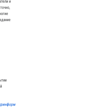
атели и
точно,
ногие
издание
ытии
ой
кринформ