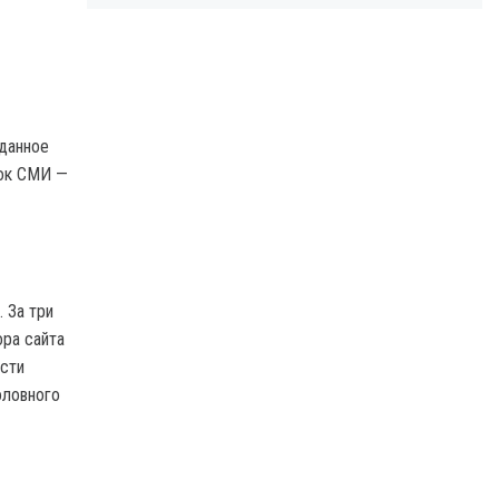
данное
сок СМИ —
 За три
ра сайта
ости
оловного