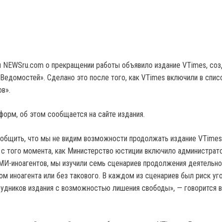
 NEWSru.com о прекращении работы объявило издание VTimes, соз
Ведомостей». Сделано это после того, как VTimes включили в спи
в».
форм, об этом сообщается на сайте издания.
бщить, что мы не видим возможности продолжать издание VTimes.
с того момента, как Министерство юстиции включило администрато
 СМИ-иноагентов, мы изучили семь сценариев продолжения деятельн
ом иноагента или без такового. В каждом из сценариев был риск уг
удников издания с возможностью лишения свободы», — говорится в