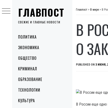
Skip
ГЛАВПОСТ
to
Главпост
>
В мире
>
В Ро
content
В РО
СВЕЖИЕ И ГЛАВНЫЕ НОВОСТИ
Primary
ПОЛИТИКА
Menu
О ЗА
ЭКОНОМИКА
ОБЩЕСТВО
PUBLISHED ON
3 ИЮНЯ, 
КРИМИНАЛ
ОБРАЗОВАНИЕ
ТЕХНОЛОГИИ
КУЛЬТУРА
В России еще одно 