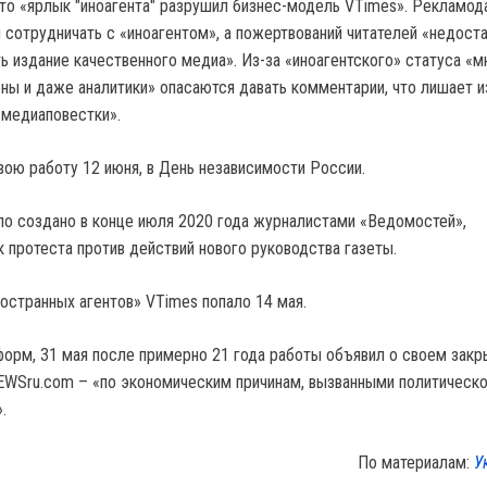
что «ярлык "иноагента" разрушил бизнес-модель VTimes». Рекламод
 сотрудничать с «иноагентом», а пожертвований читателей «недоста
ь издание качественного медиа». Из-за «иноагентского» статуса «м
ены и даже аналитики» опасаются давать комментарии, что лишает 
 медиаповестки».
вою работу 12 июня, в День независимости России.
о создано в конце июля 2020 года журналистами «Ведомостей»,
к протеста против действий нового руководства газеты.
остранных агентов» VTimes попало 14 мая.
орм, 31 мая после примерно 21 года работы объявил о своем закр
EWSru.com – «по экономическим причинам, вызванными политическ
.
По материалам:
У