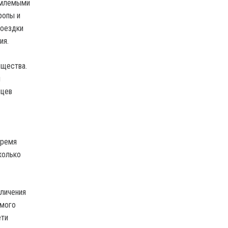
емлемыми
ропы и
поездки
ия.
бщества.
м
яцев
время
колько
еличения
емого
ети