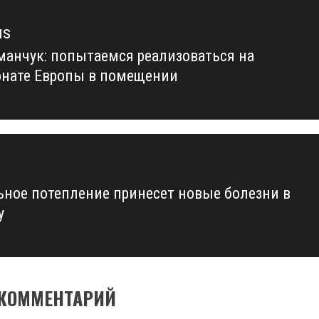
us
манчук: попытаемся реализоваться на
us
нате Европы в помещении
ьное потепление принесет новые болезни в
у
 КОММЕНТАРИЙ