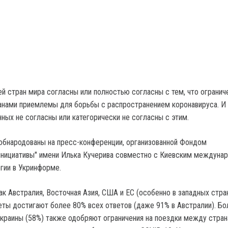
ей стран мира согласны или полностью согласны с тем, что огранич
нами приемлемы для борьбы с распространением коронавируса. И
ных не согласны или категорически не согласны с этим.
обнародованы на пресс-конференции, организованной Фондом
инициативы" имени Илька Кучерива совместно с Киевским междуна
гии в Укринформе.
как Австралия, Восточная Азия, США и ЕС (особенно в западных стра
ты достигают более 80% всех ответов (даже 91% в Австралии). Бо
краины (58%) также одобряют ограничения на поездки между стран