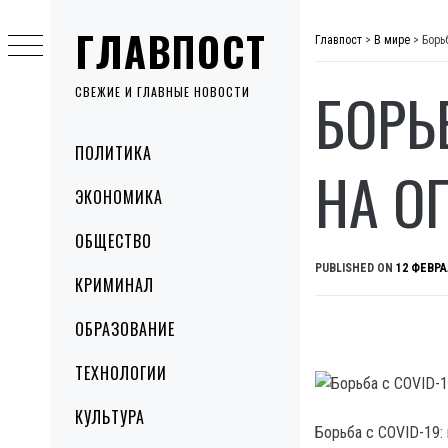
Skip
ГЛАВПОСТ
to
Главпост
>
В мире
>
Борь
content
БОРЬБ
СВЕЖИЕ И ГЛАВНЫЕ НОВОСТИ
Primary
ПОЛИТИКА
Menu
НА О
ЭКОНОМИКА
ОБЩЕСТВО
PUBLISHED ON
12 ФЕВРА
КРИМИНАЛ
ОБРАЗОВАНИЕ
ТЕХНОЛОГИИ
КУЛЬТУРА
Борьба с COVID-19: 