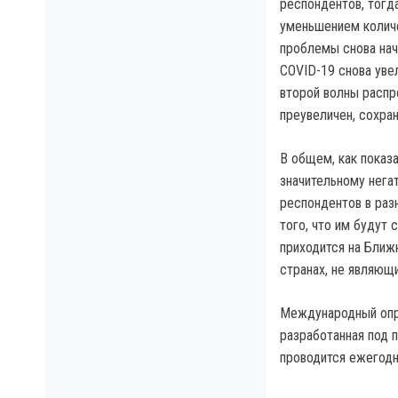
респондентов, тогда
уменьшением количе
проблемы снова нач
COVID-19 снова уве
второй волны распро
преувеличен, сохран
В общем, как показ
значительному нега
респондентов в раз
того, что им будут
приходится на Ближн
странах, не являющи
Международный опро
разработанная под 
проводится ежегодн