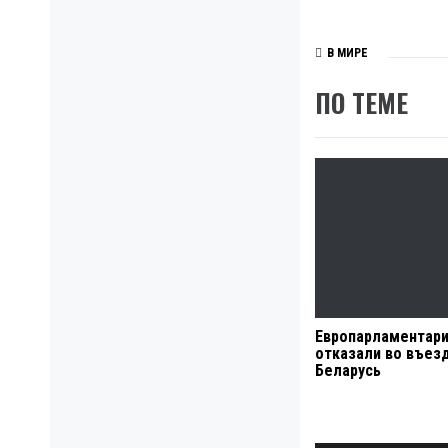
В МИРЕ
ПО ТЕМЕ
Европарламентар
отказали во въез
Беларусь