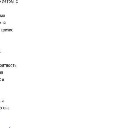
о летом, с
ния
мой
 кризис
к
роятность
ля
 и
 и
р она