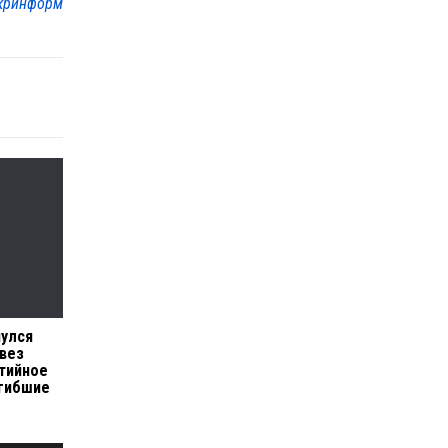
кринформ
нулся
 вез
ртийное
огибшие