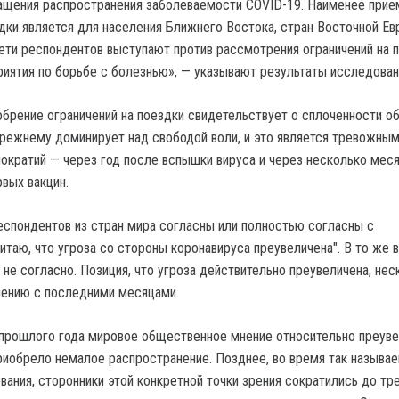
ащения распространения заболеваемости COVID-19. Наименее при
здки является для населения Ближнего Востока, стран Восточной Ев
ети респондентов выступают против рассмотрения ограничений на 
риятия по борьбе с болезнью», — указывают результаты исследован
брение ограничений на поездки свидетельствует о сплоченности о
прежнему доминирует над свободой воли, и это является тревожны
кратий — через год после вспышки вируса и через несколько мес
вых вакцин.
еспондентов из стран мира согласны или полностью согласны с
итаю, что угроза со стороны коронавируса преувеличена". В то же 
не согласно. Позиция, что угроза действительно преувеличена, нес
нению с последними месяцами.
 прошлого года мировое общественное мнение относительно преув
риобрело немалое распространение. Позднее, во время так называ
вания, сторонники этой конкретной точки зрения сократились до тр