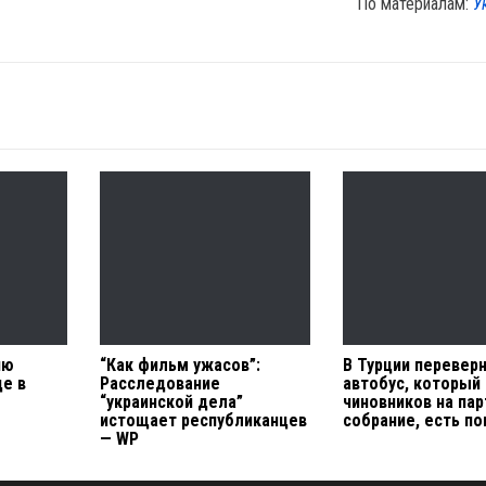
По материалам:
У
ию
“Как фильм ужасов”:
В Турции перевер
де в
Расследование
автобус, который
“украинской дела”
чиновников на па
истощает республиканцев
собрание, есть п
— WP