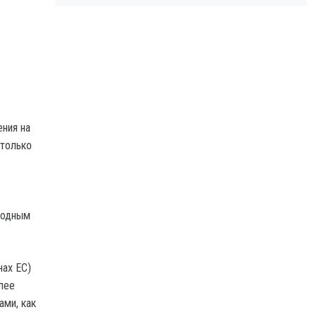
ения на
 только
родным
нах ЕС)
лее
ами, как