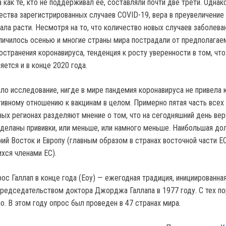
 как те, кто не поддерживал ее, составляли почти две трети. Однак
ства зарегистрированных случаев COVID-19, вера в преувеличение
ала расти. Несмотря на то, что количество новых случаев заболева
личилось осенью и многие страны мира пострадали от предполагае
странения коронавируса, тенденция к росту уверенности в том, что
яется и в конце 2020 года.
ало исследование, нигде в мире пандемия коронавируса не привела 
тивному отношению к вакцинам в целом. Примерно пятая часть всех
ных регионах разделяют мнение о том, что на сегодняшний день ве
 сделаны прививки, или меньше, или намного меньше. Наибольшая до
ий Восток и Европу (главным образом в странах восточной части ЕС
хся членами ЕС).
с Галлап в конце года (Eoy) — ежегодная традиция, инициированная
председательством доктора Джорджа Галлапа в 1977 году. С тех по
о. В этом году опрос был проведен в 47 странах мира.