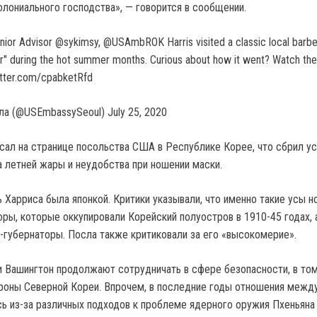
олониального господства», — говорится в сообщении.
enior Advisor @sykimsy, @USAmbROK Harris visited a classic local barb
er" during the hot summer months. Curious about how it went? Watch the
witter.com/cpabketRfd
ла (@USEmbassySeoul) July 25, 2020
сал на странице посольства США в Республике Корее, что сбрил у
а летней жары и неудобства при ношении маски.
 Харриса была японкой. Критики указывали, что именно такие усы н
оры, которые оккупировали Корейский полуостров в 1910-45 годах, 
-губернаторы. Посла также критиковали за его «высокомерие».
 и Вашингтон продолжают сотрудничать в сфере безопасности, в том
ороны Северной Кореи. Впрочем, в последние годы отношения межд
ь из-за различных подходов к проблеме ядерного оружия Пхеньяна 