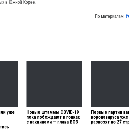
ых в Южной Корее.
По материалам:
У
или уже
Новые штаммы COVID-19
Первые партии ва
пока побеждают в гонках
коронавируса уже
с вакцинами — глава ВОЗ
развозят по 27 ст
тись