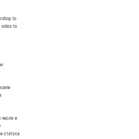
ershop to
 video to
сы
осили
а
 числе и
у
и статуса