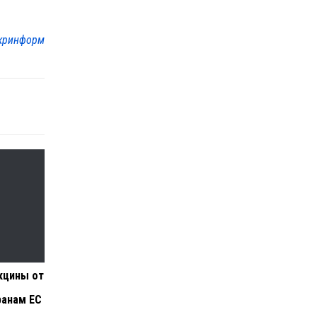
кринформ
кцины от
ранам ЕС