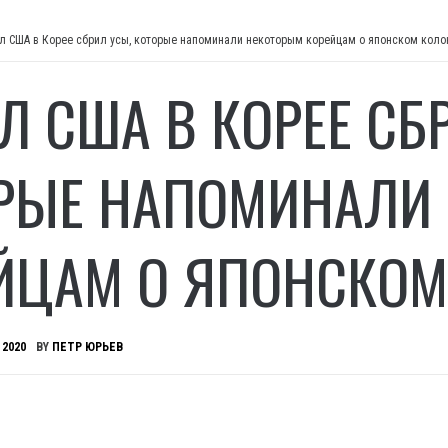
л США в Корее сбрил усы, которые напоминали некоторым корейцам о японском кол
Л США В КОРЕЕ СБ
РЫЕ НАПОМИНАЛИ
ЙЦАМ О ЯПОНСКО
 2020
BY
ПЕТР ЮРЬЕВ