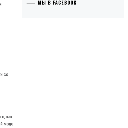
МЫ В FACEBOOK
и со
о, как
ой моде