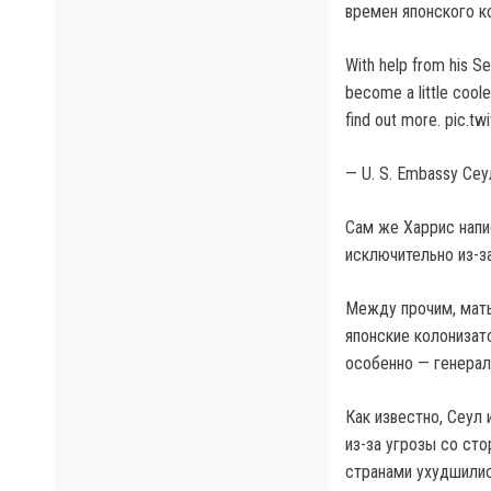
времен японского к
With help from his S
become a little cool
find out more. pic.t
— U. S. Embassy Сеу
Сам же Харрис напи
исключительно из-з
Между прочим, мать
японские колонизат
особенно — генерал
Как известно, Сеул
из-за угрозы со ст
странами ухудшилис