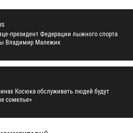
us
ице-президент Федерации лыжного спорта
us
ы Владимир Малежик
зинах Косюка обслуживать людей будут
е сомелье»