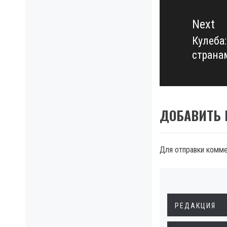
Next
Кулеба
Next
страна
post:
ДОБАВИТЬ
Для отправки комм
РЕДАКЦИЯ