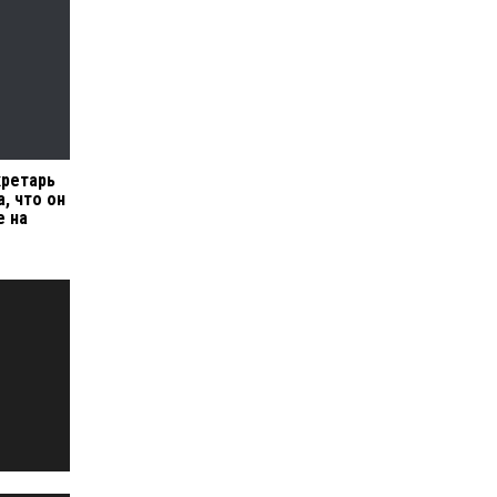
кретарь
, что он
е на