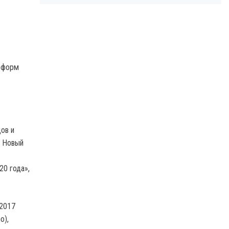
еформ
ов и
. Новый
20 года»,
 2017
o),