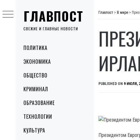
Skip
ГЛАВПОСТ
to
Главпост
>
В мире
>
През
content
ПРЕЗ
СВЕЖИЕ И ГЛАВНЫЕ НОВОСТИ
Primary
ПОЛИТИКА
Menu
ИРЛА
ЭКОНОМИКА
ОБЩЕСТВО
PUBLISHED ON
9 ИЮЛЯ, 
КРИМИНАЛ
ОБРАЗОВАНИЕ
ТЕХНОЛОГИИ
КУЛЬТУРА
Президентом Еврогр