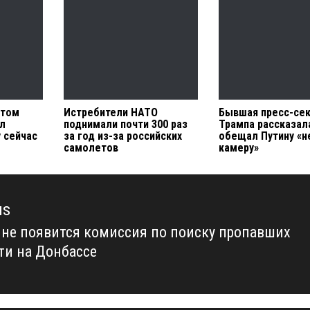
ытом
Истребители НАТО
Бывшая пресс-се
ыл
поднимали почти 300 раз
Трампа рассказала
 сейчас
за год из-за российских
обещал Путину «н
самолетов
камеру»
us
ине появится комиссия по поиску пропавших
us
сти на Донбассе