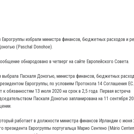
 Еврогруппы избрали министра финансов, бюджетных расходов и р
оногью (Paschal Donohoe).
общение обнародовано в четверг на сайте Европейского Совета.
я выбрала Паскаля Доногью, министра финансов, бюджетных расход
резидентом Еврогруппы, по условиям Протокола 14 Соглашения ЕС
 к обязанностям 13 июля 2020 на срок в 2,5 года. Первая встреча
дседательством Паскаля Доногью запланирована на 11 сентября 20
щении.
оторый работает в должности министра финансов Ирландии с июня
го президента Еврогруппы португальца Марио Сентено (Mário Centen