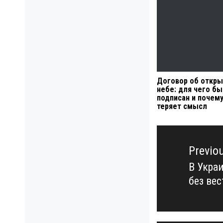
Договор об откр
небе: для чего б
подписан и почему
теряет смысл
Навигация
по
Previo
записям
В Укра
Previo
без ве
post: