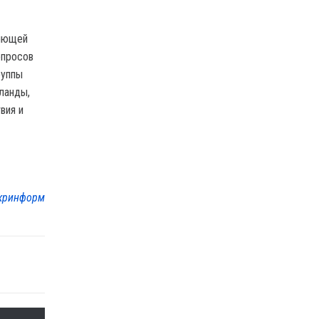
няющей
опросов
руппы
ланды,
вия и
кринформ