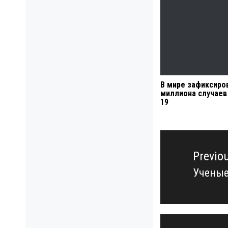
В мире зафиксиров
миллиона случаев
19
Навигация
по
Previo
записям
Ученые
Previo
post: