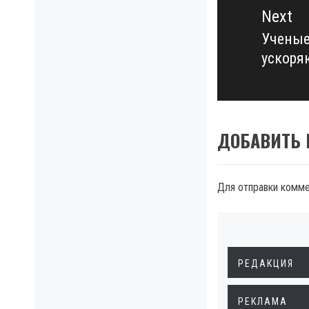
Next
Ученые
Next
ускоря
post:
ДОБАВИТЬ
Для отправки комм
РЕДАКЦИЯ
РЕКЛАМА