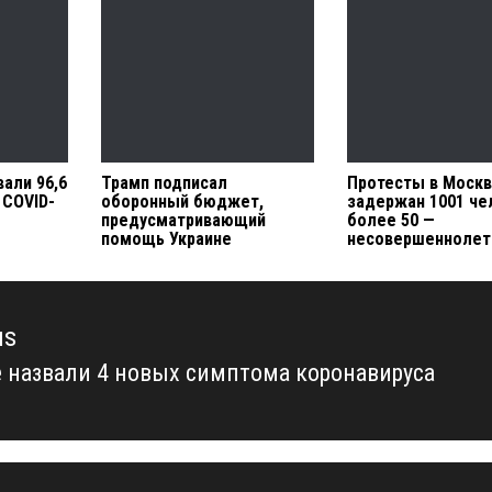
али 96,6
Трамп подписал
Протесты в Москв
 COVID-
оборонный бюджет,
задержан 1001 че
предусматривающий
более 50 —
помощь Украине
несовершеннолет
us
 назвали 4 новых симптома коронавируса
us