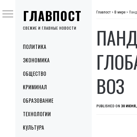
Skip
ГЛАВПОСТ
to
Главпост
>
В мире
>
Панд
content
ПАНД
СВЕЖИЕ И ГЛАВНЫЕ НОВОСТИ
Primary
ПОЛИТИКА
Menu
ГЛОБ
ЭКОНОМИКА
ОБЩЕСТВО
ВОЗ
КРИМИНАЛ
ОБРАЗОВАНИЕ
PUBLISHED ON
30 ИЮНЯ,
ТЕХНОЛОГИИ
КУЛЬТУРА