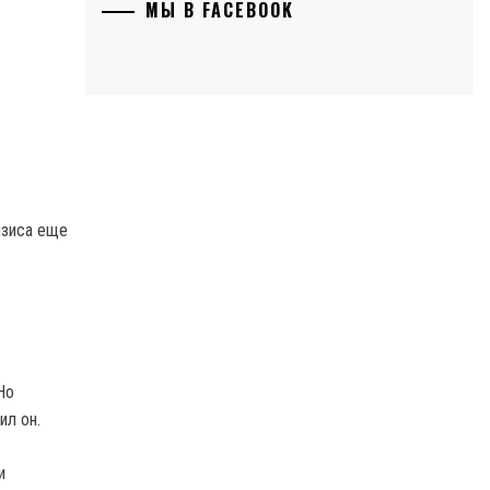
МЫ В FACEBOOK
изиса еще
Но
ил он.
и