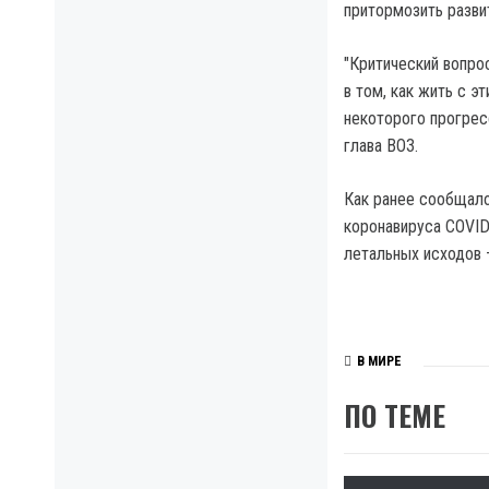
притормозить разви
"Критический вопро
в том, как жить с 
некоторого прогрес
глава ВОЗ.
Как ранее сообщало
коронавируса COVID
летальных исходов 
В МИРЕ
ПО ТЕМЕ