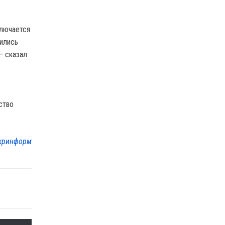
ключается
бились
— сказал
ство
кринформ