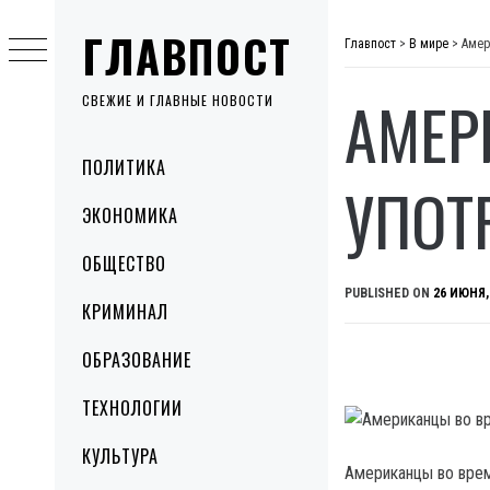
Skip
ГЛАВПОСТ
to
Главпост
>
В мире
>
Амер
content
АМЕР
СВЕЖИЕ И ГЛАВНЫЕ НОВОСТИ
Primary
ПОЛИТИКА
Menu
УПОТ
ЭКОНОМИКА
ОБЩЕСТВО
PUBLISHED ON
26 ИЮНЯ,
КРИМИНАЛ
ОБРАЗОВАНИЕ
ТЕХНОЛОГИИ
КУЛЬТУРА
Американцы во вре