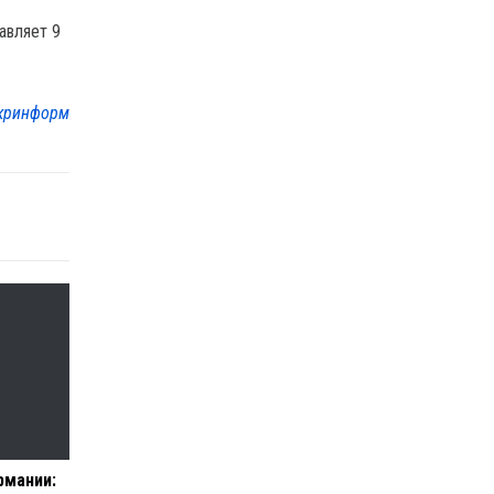
авляет 9
кринформ
рмании: