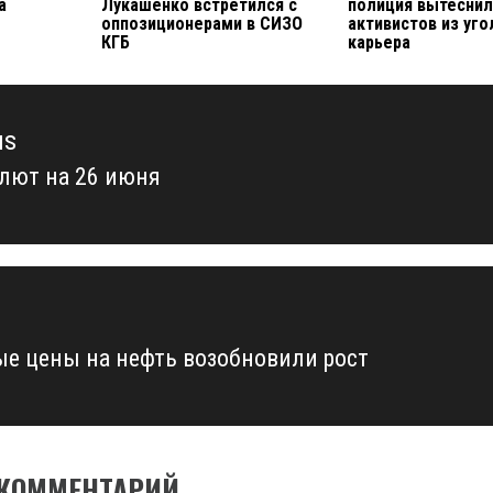
а
Лукашенко встретился с
полиция вытесни
оппозиционерами в СИЗО
активистов из уго
КГБ
карьера
us
алют на 26 июня
us
е цены на нефть возобновили рост
 КОММЕНТАРИЙ