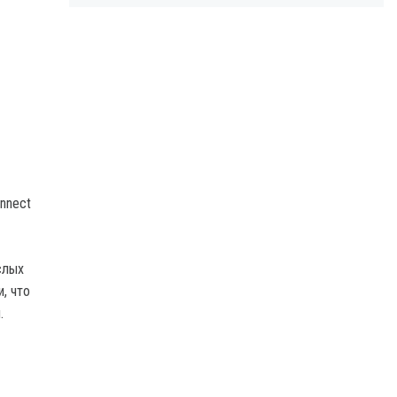
nnect
слых
, что
.