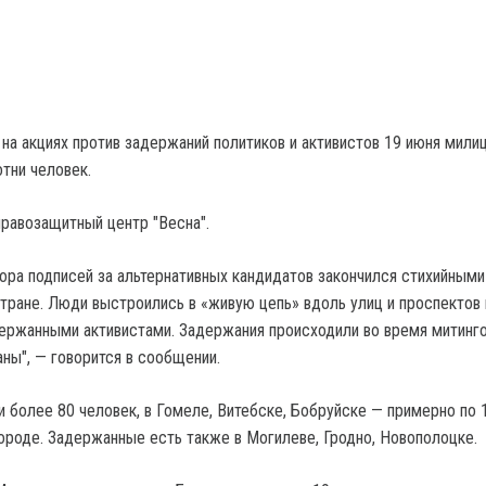
 на акциях против задержаний политиков и активистов 19 июня мили
тни человек.
равозащитный центр "Весна".
ора подписей за альтернативных кандидатов закончился стихийными
стране. Люди выстроились в «живую цепь» вдоль улиц и проспектов 
ержанными активистами. Задержания происходили во время митинго
ны", — говорится в сообщении.
 более 80 человек, в Гомеле, Витебске, Бобруйске — примерно по 
ороде. Задержанные есть также в Могилеве, Гродно, Новополоцке.