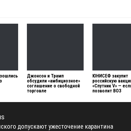
азошлись
Джонсон и Трамп
ЮНИСЕФ закупит
о
обсудили «амбициозное»
российскую вакци
соглашение о свободной
«Спутник V» — есл
торговле
позволит ВОЗ
us
нского допускают ужесточение карантина
us