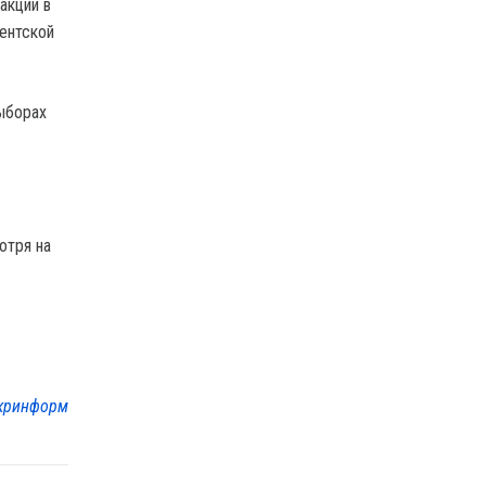
акции в
ентской
ыборах
отря на
кринформ