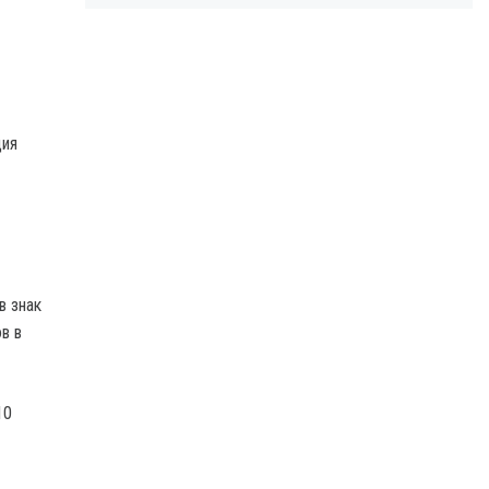
ция
в знак
в в
10