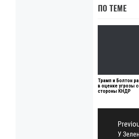
ПО ТЕМЕ
Трамп и Болтон р
в оценке угрозы с
стороны КНДР
Навигация
по
Previo
записям
У Зеле
Previo