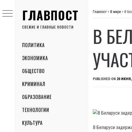
Skip
ГЛАВПОСТ
to
Главпост
>
В мире
>
В Бе
content
В БЕ
СВЕЖИЕ И ГЛАВНЫЕ НОВОСТИ
Primary
ПОЛИТИКА
Menu
УЧАС
ЭКОНОМИКА
ОБЩЕСТВО
PUBLISHED ON
20 ИЮНЯ,
КРИМИНАЛ
ОБРАЗОВАНИЕ
ТЕХНОЛОГИИ
КУЛЬТУРА
В Беларуси задержа