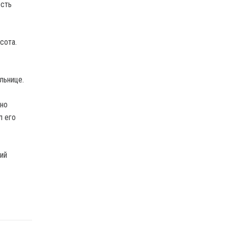
ость
сота.
льнице.
жно
л его
ий