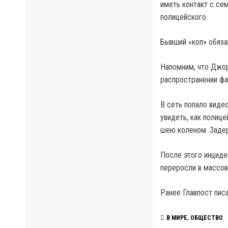
иметь контакт с се
полицейского.
Бывший «коп» обяза
Напомним, что Джор
распространении фа
В сеть попало виде
увидеть, как полиц
шею коленом. Задер
После этого инциде
переросли в массов
Ранее Главпост писа
В МИРЕ
,
ОБЩЕСТВО