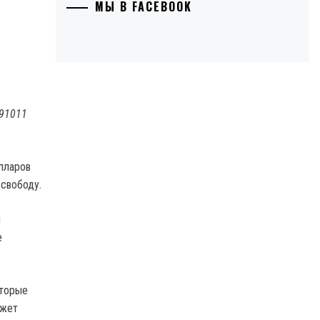
МЫ В FACEBOOK
091011
лларов
 свободу.
и
е
оторые
ожет