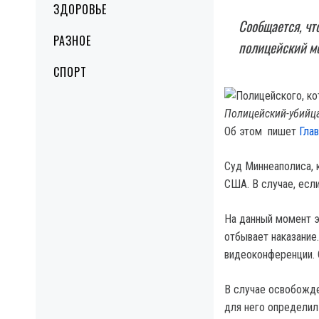
ЗДОРОВЬЕ
Сообщается, ч
РАЗНОЕ
полицейский мо
СПОРТ
Полицейский-убийц
Об этом пишет
Гла
Суд Миннеаполиса, 
США. В случае, есл
На данный момент э
отбывает наказание
видеоконференции. 
В случае освобожде
для него определил