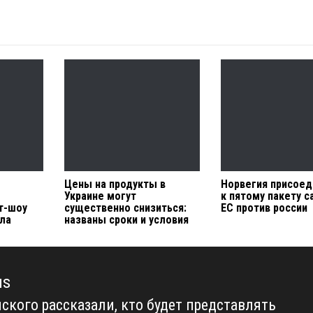
Цены на продукты в
Норвегия присоед
Украине могут
к пятому пакету с
т-шоу
существенно снизиться:
ЕС против россии
ала
названы сроки и условия
us
нского рассказали, кто будет представлять
us