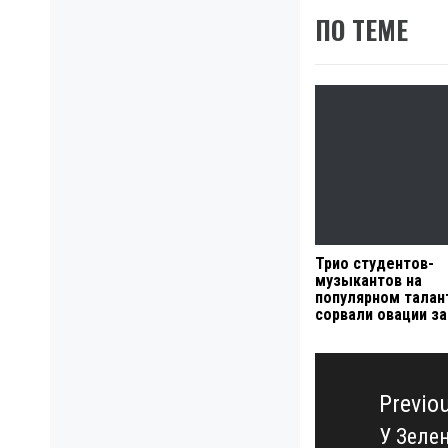
ПО ТЕМЕ
Трио студентов-
музыкантов на
популярном талан
сорвали овации з
Навигация
по
Previo
записям
У Зеле
Previo