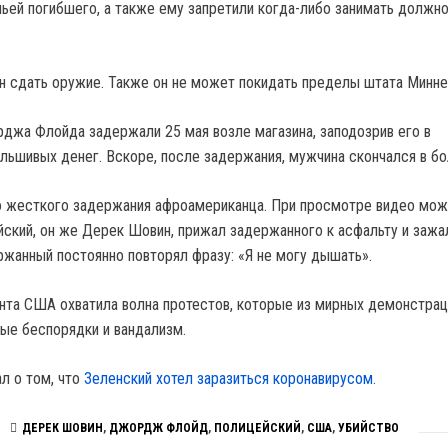
мьей погибшего, а также ему запретили когда-либо занимать должн
н сдать оружие. Также он не может покидать пределы штата Минне
джа Флойда задержали 25 мая возле магазина, заподозрив его в
льшивых денег. Вскоре, после задержания, мужчина скончался в бо
о жесткого задержания афроамериканца. При просмотре видео мо
ейский, он же Дерек Шовин, прижал задержанного к асфальту и зажа
жанный постоянно повторял фразу: «Я не могу дышать».
нта США охватила волна протестов, которые из мирных демонстрац
ые беспорядки и вандализм.
л о том, что
Зеленский хотел заразиться коронавирусом.
ДЕРЕК ШОВИН
,
ДЖОРДЖ ФЛОЙД
,
ПОЛИЦЕЙСКИЙ
,
США
,
УБИЙСТВО