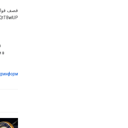
قصف قوات.
FRQtTBwlUP
в
и в
кринформ