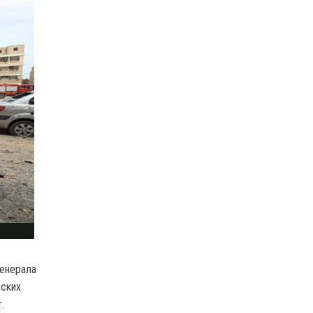
генерала
рских
.