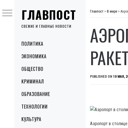
Skip
ГЛАВПОСТ
to
Главпост
>
В мире
>
Аэро
content
АЭРО
СВЕЖИЕ И ГЛАВНЫЕ НОВОСТИ
Primary
ПОЛИТИКА
Menu
РАКЕ
ЭКОНОМИКА
ОБЩЕСТВО
PUBLISHED ON
10 МАЯ, 2
КРИМИНАЛ
ОБРАЗОВАНИЕ
ТЕХНОЛОГИИ
КУЛЬТУРА
Аэропорт в столице