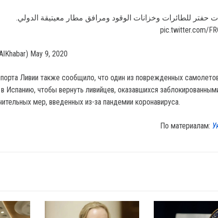
 حفتر للطائرات وخزانات الوقود ومرافق مطار معيتيقة الدولي
pic.twitter.com/
ل (@LibyaAlKhabar) May 9, 2020
порта Ливии также сообщило, что один из поврежденных самолето
 в Испанию, чтобы вернуть ливийцев, оказавшихся заблокированным
чительных мер, введенных из-за пандемии коронавируса.
По материалам:
У