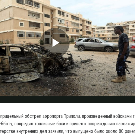
сприцельный обстрел аэропорта Триполи, произведенный войсками 
убботу, повредил топливные баки и привел к повреждению пассажи
терстве внутренних дел заявили, что выпущено было около 80 ракет