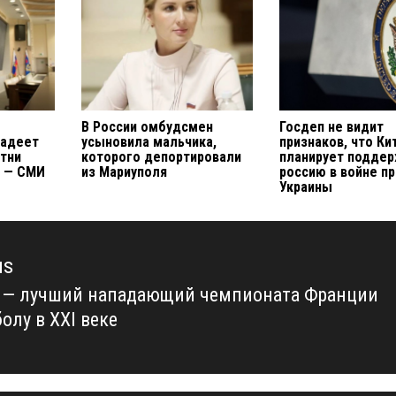
В России омбудсмен
Госдеп не видит
ладеет
усыновила мальчика,
признаков, что Ки
тни
которого депортировали
планирует подде
й — СМИ
из Мариуполя
россию в войне п
Украины
us
 — лучший нападающий чемпионата Франции
us
олу в XXI веке