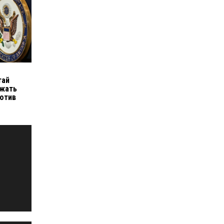
тай
ржать
ротив