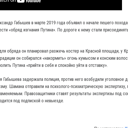
ксандр Габышев в марте 2019 года объявил о начале пешего похода
ести «обряд изгнания Путина». По дороге к нему стали присоединят
для обряда он планировал разжечь костер на Красной площади, у К
традиции он собирался «накормить» огонь кумысом и конским волос
олить Путина «прийти в себя и спокойно уйти в отставку».
я Габышева задержала полиция, против него возбудили уголовное д
зму. Шамана отправили на психолого-психиатрическую экспертизу, 
евменяемым. Правозащитники ставят результаты экспертизы под со
одится под подпиской о невыезде.