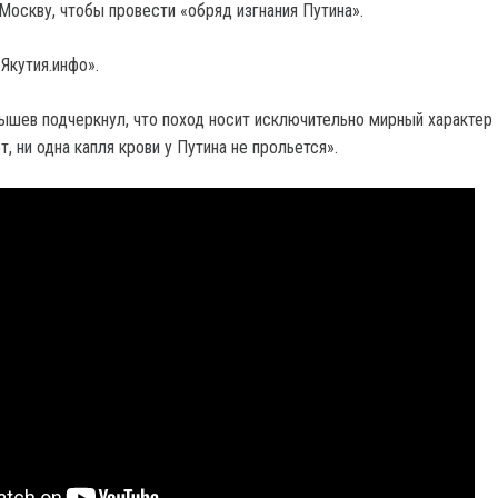
Москву, чтобы провести «обряд изгнания Путина».
Якутия.инфо».
бышев подчеркнул, что поход носит исключительно мирный характер 
т, ни одна капля крови у Путина не прольется».