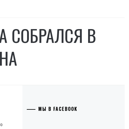
А СОБРАЛСЯ В
ИНА
МЫ В FACEBOOK
то