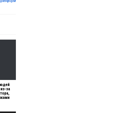
кринформ
людей
 из-за
тора,
иками