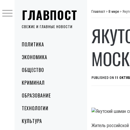
Skip
ГЛАВПОСТ
to
Главпост
>
В мире
>
Якут
content
ЯКУТ
СВЕЖИЕ И ГЛАВНЫЕ НОВОСТИ
Primary
ПОЛИТИКА
Menu
МОСК
ЭКОНОМИКА
ОБЩЕСТВО
PUBLISHED ON
11 ОКТЯБ
КРИМИНАЛ
ОБРАЗОВАНИЕ
ТЕХНОЛОГИИ
КУЛЬТУРА
Житель российской 