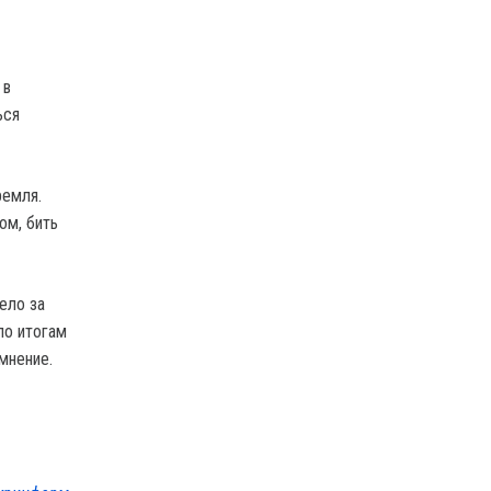
 в
ься
ремля.
ом, бить
ело за
по итогам
мнение.