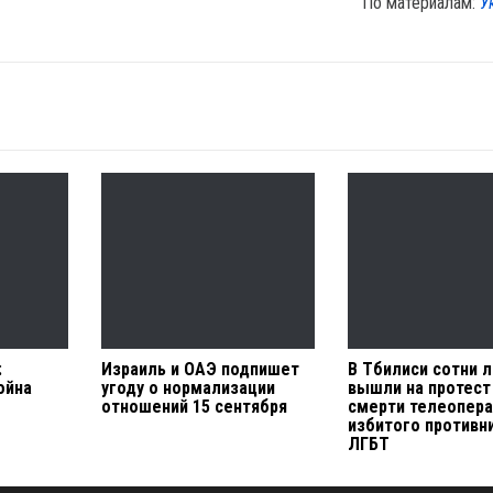
По материалам:
У
:
Израиль и ОАЭ подпишет
В Тбилиси сотни 
ойна
угоду о нормализации
вышли на протест
отношений 15 сентября
смерти телеопера
избитого противн
ЛГБТ