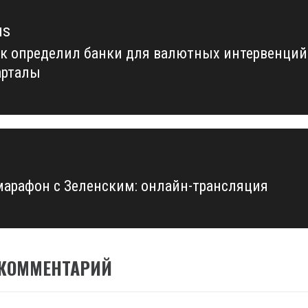
us
к определил банки для валютных интервенций
us
арталы
марафон с Зеленским: онлайн-трансляция
 КОММЕНТАРИЙ