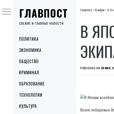
Skip
ГЛАВПОСТ
to
Главпост
>
В мире
>
В Яп
content
В ЯП
СВЕЖИЕ И ГЛАВНЫЕ НОВОСТИ
Primary
ПОЛИТИКА
Menu
ЭКИП
ЭКОНОМИКА
ОБЩЕСТВО
PUBLISHED ON
28 МАЯ, 2
КРИМИНАЛ
ОБРАЗОВАНИЕ
ТЕХНОЛОГИИ
КУЛЬТУРА
Возле побережья Яп