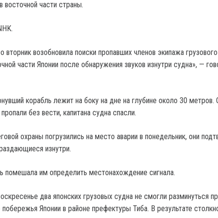
в восточной части страны.
NHK.
во вторник возобновила поиски пропавших членов экипажа грузового
чной части Японии после обнаружения звуков изнутри судна», — гов
нувший корабль лежит на боку на дне на глубине около 30 метров. 
 пропали без вести, капитана судна спасли.
говой охраны погрузились на место аварии в понедельник, они подт
 раздающиеся изнутри.
ь помешала им определить местонахождение сигнала.
воскресенье два японских грузовых судна не смогли разминуться п
о побережья Японии в районе префектуры Тиба. В результате столкн