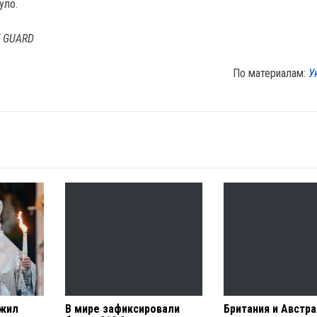
уло.
T GUARD
По материалам:
У
ожил
В мире зафиксировали
Британия и Австр