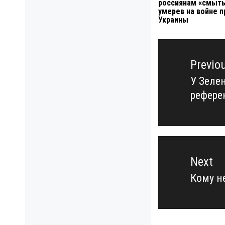
россиянам «смыть
умерев на войне п
Украины
Навигация
по
Previo
записям
У Зеле
Previo
рефере
post:
Next
Кому н
Next
post: