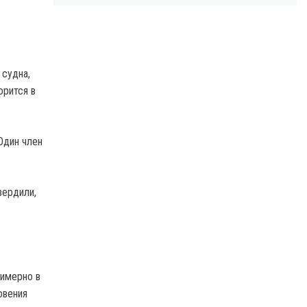
 судна,
орится в
Один член
вердили,
римерно в
овения