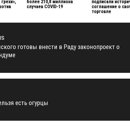
 грехи»,
более 210,8 миллиона
подписали истори
ротив
случаев COVID-19
соглашение о св
торговле
us
нского готовы внести в Раду законопроект о
us
ндуме
ельзя есть огурцы