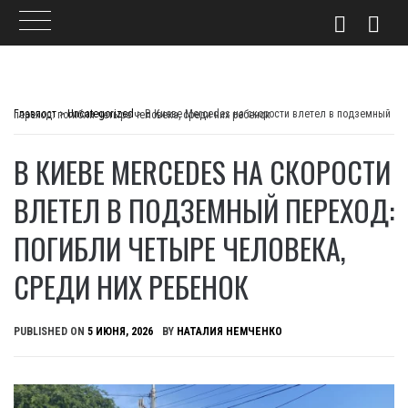
Skip
to
Главпост
>
Uncategorized
>
В Киеве Mercedes на скорости влетел в подземный переход: погибли четыре человека, среди них ребенок
content
В КИЕВЕ MERCEDES НА СКОРОСТИ
ВЛЕТЕЛ В ПОДЗЕМНЫЙ ПЕРЕХОД:
ПОГИБЛИ ЧЕТЫРЕ ЧЕЛОВЕКА,
СРЕДИ НИХ РЕБЕНОК
PUBLISHED ON
5 ИЮНЯ, 2026
BY
НАТАЛИЯ НЕМЧЕНКО