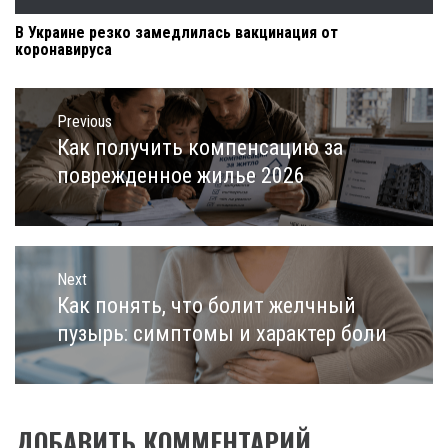
В Украине резко замедлилась вакцинация от
коронавируса
Навигация
по
Previous
записям
Как получить компенсацию за
Previous
post:
поврежденное жилье 2026
Next
Как понять, что болит желчный
Next
post:
пузырь: симптомы и характер боли
ДОБАВИТЬ КОММЕНТАРИЙ