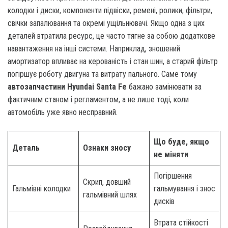
колодки і диски, компоненти підвіски, ремені, ролики, фільтри,
свічки запалювання та окремі ущільнювачі. Якщо одна з цих
деталей втратила ресурс, це часто тягне за собою додаткове
навантаження на інші системи. Наприклад, зношений
амортизатор впливає на керованість і стан шин, а старий фільтр
погіршує роботу двигуна та витрату пального. Саме тому
автозапчастини Hyundai Santa Fe
бажано замінювати за
фактичним станом і регламентом, а не лише тоді, коли
автомобіль уже явно несправний.
Що буде, якщо
Деталь
Ознаки зносу
не міняти
Погіршення
Скрип, довший
Гальмівні колодки
гальмування і знос
гальмівний шлях
дисків
Втрата стійкості