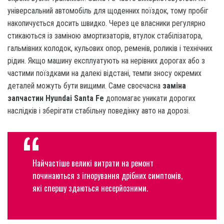
універсальний автомобіль для щоденних поїздок, тому пробіг
накопичується досить швидко. Через це власники регулярно
стикаються із заміною амортизаторів, втулок стабілізатора,
гальмівних колодок, кульових опор, ременів, роликів і технічних
рідин. Якщо машину експлуатують на нерівних дорогах або з
частими поїздками на далекі відстані, темпи зносу окремих
деталей можуть бути вищими. Саме своєчасна
заміна
запчастин Hyundai Santa Fe
допомагає уникати дорогих
наслідків і зберігати стабільну поведінку авто на дорозі.
Найчастіше великі витрати на ремонт
починаються з ігнорування дрібних симптомів,
які спершу здаються несерйозними.