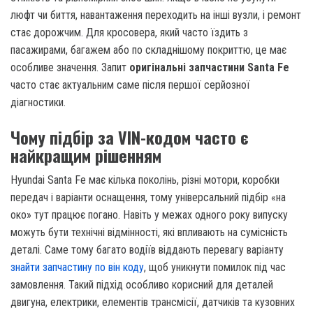
люфт чи биття, навантаження переходить на інші вузли, і ремонт
стає дорожчим. Для кросовера, який часто їздить з
пасажирами, багажем або по складнішому покриттю, це має
особливе значення. Запит
оригінальні запчастини Santa Fe
часто стає актуальним саме після першої серйозної
діагностики.
Чому підбір за VIN-кодом часто є
найкращим рішенням
Hyundai Santa Fe має кілька поколінь, різні мотори, коробки
передач і варіанти оснащення, тому універсальний підбір «на
око» тут працює погано. Навіть у межах одного року випуску
можуть бути технічні відмінності, які впливають на сумісність
деталі. Саме тому багато водіїв віддають перевагу варіанту
знайти запчастину по він коду
, щоб уникнути помилок під час
замовлення. Такий підхід особливо корисний для деталей
двигуна, електрики, елементів трансмісії, датчиків та кузовних