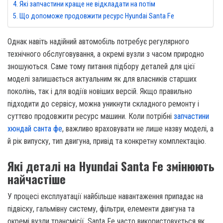
Які запчастини краще не відкладати на потім
Що допоможе продовжити ресурс Hyundai Santa Fe
Однак навіть надійний автомобіль потребує регулярного
технічного обслуговування, а окремі вузли з часом природно
зношуються. Саме тому питання підбору деталей для цієї
моделі залишається актуальним як для власників старших
поколінь, так і для водіїв новіших версій. Якщо правильно
підходити до сервісу, можна уникнути складного ремонту і
суттєво продовжити ресурс машини. Коли потрібні
запчастини
хюндай санта фе
, важливо враховувати не лише назву моделі, а
й рік випуску, тип двигуна, привід та конкретну комплектацію.
Які деталі на Hyundai Santa Fe змінюють
найчастіше
У процесі експлуатації найбільше навантаження припадає на
підвіску, гальмівну систему, фільтри, елементи двигуна та
окремі вузли трансмісії. Santa Fe часто використовується як