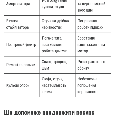
Розгойдування
Амортизатори
та нерівномірний
кузова, стуки
знос шин
Втулки
Стуки на дрібних
Погіршення
стабілізатора
нерівностях
роботи підвіски
Погана тяга,
Зростання
Повітряний фільтр
нестабільна
навантаження на
робота двигуна
мотор
Свист, тріщини,
Ризик раптового
Ремені та ролики
шум
обриву
Люфт, стуки,
Небезпечне
Кульові опори
нестабільність
погіршення
керма
керованості
Що допоможе продовжити ресурс