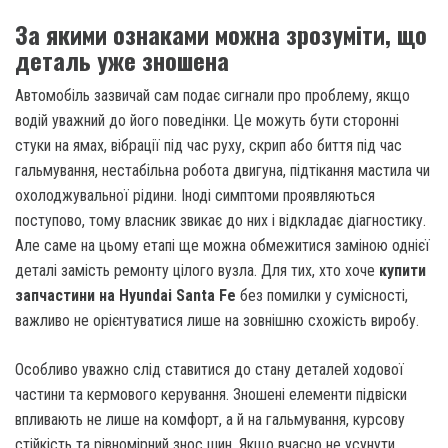
За якими ознаками можна зрозуміти, що
деталь уже зношена
Автомобіль зазвичай сам подає сигнали про проблему, якщо
водій уважний до його поведінки. Це можуть бути сторонні
стуки на ямах, вібрації під час руху, скрип або биття під час
гальмування, нестабільна робота двигуна, підтікання мастила чи
охолоджувальної рідини. Іноді симптоми проявляються
поступово, тому власник звикає до них і відкладає діагностику.
Але саме на цьому етапі ще можна обмежитися заміною однієї
деталі замість ремонту цілого вузла. Для тих, хто хоче
купити
запчастини на Hyundai Santa Fe
без помилки у сумісності,
важливо не орієнтуватися лише на зовнішню схожість виробу.
Особливо уважно слід ставитися до стану деталей ходової
частини та кермового керування. Зношені елементи підвіски
впливають не лише на комфорт, а й на гальмування, курсову
стійкість та рівномірний знос шин. Якщо вчасно не усунути