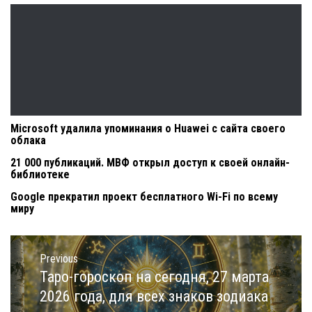
Microsoft удалила упоминания о Huawei с сайта своего
облака
21 000 публикаций. МВФ открыл доступ к своей онлайн-
библиотеке
Google прекратил проект бесплатного Wi-Fi по всему
миру
Навигация
по
Previous
записям
Таро-гороскоп на сегодня, 27 марта
Previous
post:
2026 года, для всех знаков зодиака