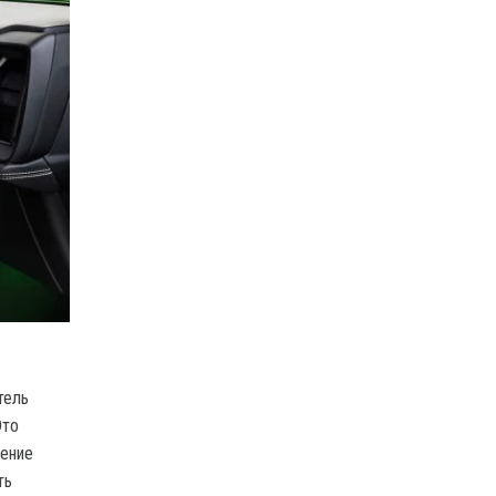
тель
Это
шение
ть