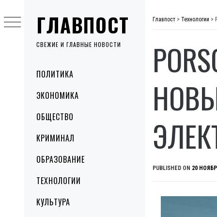
Skip
ГЛАВПОСТ
to
Главпост
>
Технологии
>
content
PORS
СВЕЖИЕ И ГЛАВНЫЕ НОВОСТИ
Primary
ПОЛИТИКА
Menu
НОВЫ
ЭКОНОМИКА
ОБЩЕСТВО
ЭЛЕК
КРИМИНАЛ
ОБРАЗОВАНИЕ
PUBLISHED ON
20 НОЯБР
ТЕХНОЛОГИИ
КУЛЬТУРА