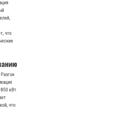
ация
ый
елей,
т, что
ческие
чанию
 Разгон
икация
850 кВт.
ает
кой, что