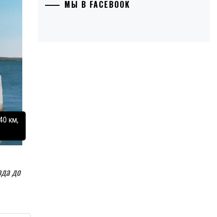
МЫ В FACEBOOK
40 км,
ода до