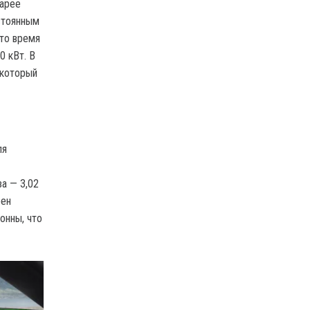
тарее
стоянным
это время
0 кВт. В
 который
ля
а — 3,02
рен
онны, что