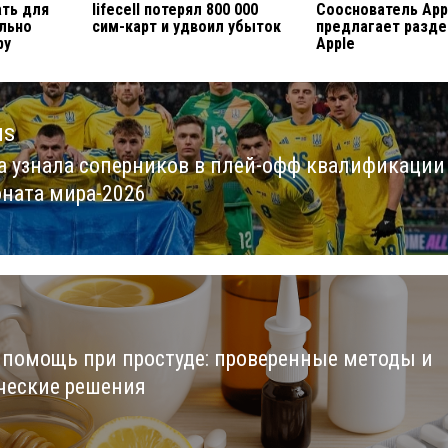
ать для
lifecell потерял 800 000
Сооснователь App
ильно
сим-карт и удвоил убыток
предлагает разде
ру
Apple
us
а узнала соперников в плей-офф квалификации
us
ната мира-2026
 помощь при простуде: проверенные методы и
ческие решения