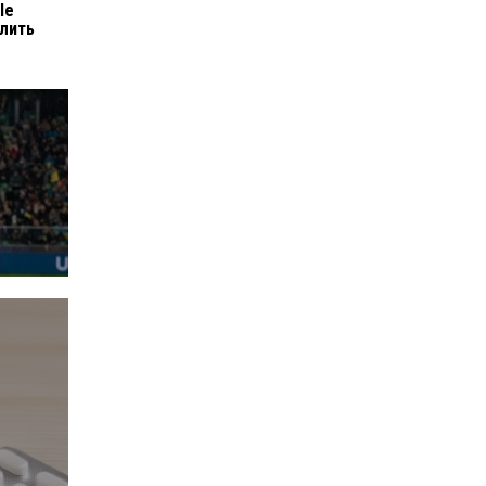
le
лить