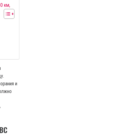
0 км,
в
у.
орания и
должно
ь
ДВС