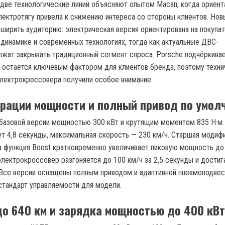
две технологические линии объясняют опытом Macan, когда ориент
лектротягу привела к снижению интереса со стороны клиентов. Нов
сширить аудиторию: электрическая версия ориентирована на покупат
 динамике и современных технологиях, тогда как актуальные ДВС-
жат закрывать традиционный сегмент спроса. Porsche подчёркивае
 остаётся ключевым фактором для клиентов бренда, поэтому техни
электрокроссовера получили особое внимание.
рации мощности и полный привод по умол
 базовой версии мощностью 300 кВт и крутящим моментом 835 Н·м.
ет 4,8 секунды, максимальная скорость — 230 км/ч. Старшая модиф
 а функция Boost кратковременно увеличивает пиковую мощность до 
электрокроссовер разгоняется до 100 км/ч за 2,5 секунды и достиг
 Все версии оснащены полным приводом и адаптивной пневмоподвес
тандарт управляемости для модели.
до 640 км и зарядка мощностью до 400 кВт