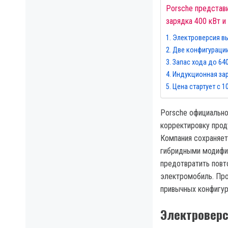
Porsche представи
зарядка 400 кВт и
Электроверсия в
Две конфигураци
Запас хода до 64
Индукционная зар
Цена стартует с 1
Porsche официально
корректировку прод
Компания сохраняет
гибридными модифик
предотвратить повт
электромобиль. Про
привычных конфигу
Электроверс