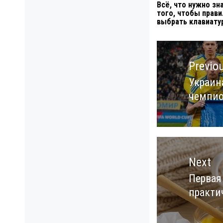
Всё, что нужно зн
того, чтобы прав
выбрать клавиату
Навигация
по
Previo
записям
Украин
Previo
чемпио
post:
Next
Первая
Next
практи
post: