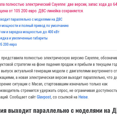
ла полностью электрический Cayenne: две версии, запас хода до 64
 цена от 105 200 евро. ДВС-линейка сохраняется.
ыходит параллельно с моделями на ДВС
и мощности и полный привод по умолчанию
0 км и зарядка мощностью до 400 кВт
ядка и увеличенные габариты
05 200 евро
 представила полностью электрическую версию Cayenne, обозначи
уктовой стратегии на фоне падения продаж и прибыли в текущем год
 выпуск актуальной генерации модели с двигателями внутреннего сг
ациями, а новая электрическая версия выходит параллельно, что 
орение ситуации с Macan, стартовавшим изначально только как
изводитель стремится удержать спрос, не ограничивая доступност
раций. Сообщает сайт
Glavpost
, со ссылкой на
Нeise
.
ия выходит параллельно с моделями на 