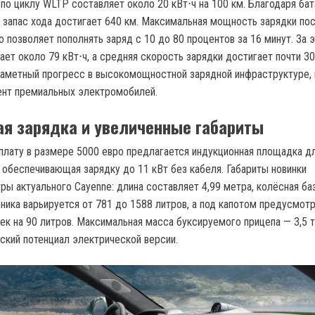
по циклу WLTP составляет около 20 кВт⋅ч на 100 км. Благодаря ба
 запас хода достигает 640 км. Максимальная мощность зарядки по
о позволяет пополнять заряд с 10 до 80 процентов за 16 минут. За 
ет около 79 кВт⋅ч, а средняя скорость зарядки достигает почти 30
аметный прогресс в высокомощностной зарядной инфраструктуре,
ент премиальных электромобилей.
я зарядка и увеличенные габариты
плату в размере 5000 евро предлагается индукционная площадка д
 обеспечивающая зарядку до 11 кВт без кабеля. Габариты новинки
ы актуального Cayenne: длина составляет 4,99 метра, колёсная баз
ника варьируется от 781 до 1588 литров, а под капотом предусмот
ек на 90 литров. Максимальная масса буксируемого прицепа — 3,5 т
ский потенциал электрической версии.