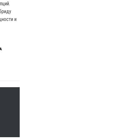
пций.
ибриду
щности и
А