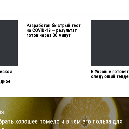
Разработан быстрый тест
на COVID-19 — результат
готов через 30 минут
еской
В Украине готовят
следующий тенде
едное
us
брать хорошее помело и в чем его польза для
us