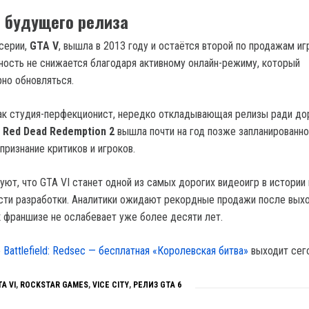
 будущего релиза
серии,
GTA V
, вышла в 2013 году и остаётся второй по продажам иг
рность не снижается благодаря активному онлайн-режиму, который
но обновляться.
как студия-перфекционист, нередко откладывающая релизы ради до
,
Red Dead Redemption 2
вышла почти на год позже запланированно
 признание критиков и игроков.
ют, что GTA VI станет одной из самых дорогих видеоигр в истории 
ти разработки. Аналитики ожидают рекордные продажи после выхо
к франшизе не ослабевает уже более десяти лет.
о
Battlefield: Redsec — бесплатная «Королевская битва»
выходит сег
A VI
,
ROCKSTAR GAMES
,
VICE CITY
,
РЕЛИЗ GTA 6