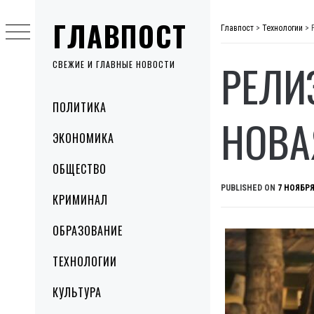
Skip
ГЛАВПОСТ
to
Главпост
>
Технологии
>
content
РЕЛИ
СВЕЖИЕ И ГЛАВНЫЕ НОВОСТИ
Primary
ПОЛИТИКА
Menu
НОВА
ЭКОНОМИКА
ОБЩЕСТВО
PUBLISHED ON
7 НОЯБРЯ
КРИМИНАЛ
ОБРАЗОВАНИЕ
ТЕХНОЛОГИИ
КУЛЬТУРА