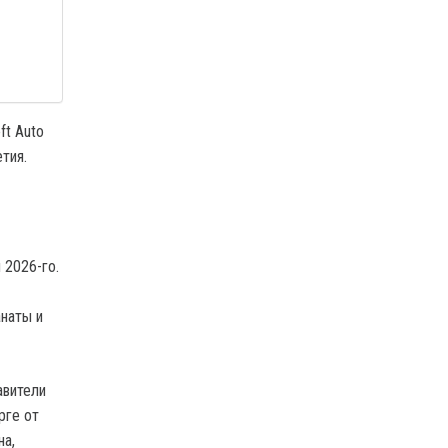
ft Auto
тия.
 2026-го.
анаты и
авители
рге от
на,