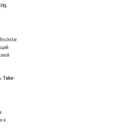
ity
,
Rockstar
ющий
юзной
ль
Take-
а
а и