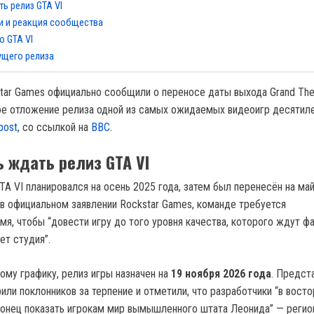
ь релиз GTA VI
и и реакция сообщества
о GTA VI
ущего релиза
tar Games официально сообщили о переносе даты выхода Grand The
вое отложение релиза одной из самых ожидаемых видеоигр десятиле
post
, со ссылкой на
BBC
.
ь ждать релиз GTA VI
A VI планировался на осень 2025 года, затем был перенесён на май
о в официальном заявлении Rockstar Games, команде требуется
мя, чтобы “довести игру до того уровня качества, которого ждут ф
ет студия”.
ому графику, релиз игры назначен на
19 ноября 2026 года
. Предст
или поклонников за терпение и отметили, что разработчики “в восто
аконец показать игрокам мир вымышленного штата Леонида” — регио