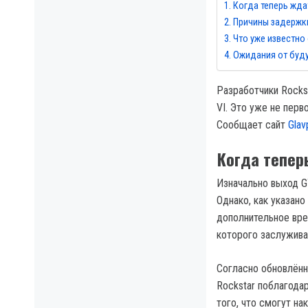
Когда теперь ждат
Причины задержк
Что уже известно 
Ожидания от буд
Разработчики Rocks
VI. Это уже не пер
Сообщает сайт
Glav
Когда тепер
Изначально выход GT
Однако, как указан
дополнительное вре
которого заслужива
Согласно обновлённ
Rockstar поблагодар
того, что смогут н