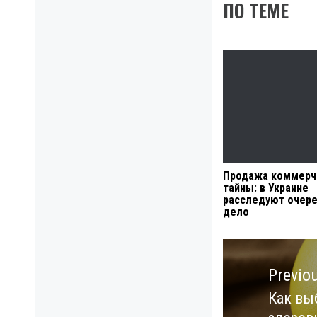
ПО ТЕМЕ
Продажа коммерч
тайны: в Украине
расследуют очер
дело
Навигация
по
Previo
записям
Как вы
Previo