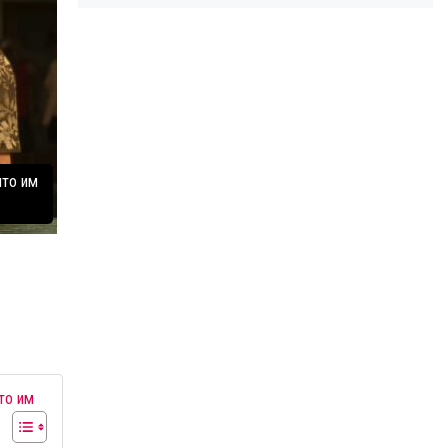
что им
то им