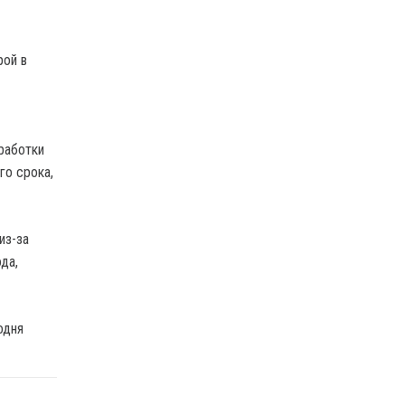
рой в
работки
го срока,
из-за
да,
одня