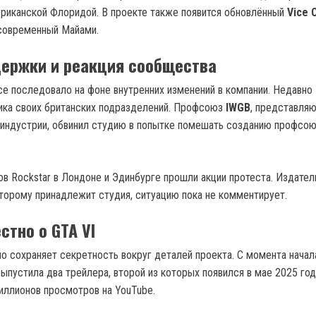
риканской Флоридой. В проекте также появится обновлённый
Vice C
современный Майами.
ержки и реакция сообщества
се последовало на фоне внутренних изменений в компании. Недавно 
ика своих британских подразделений. Профсоюз
IWGB
, представля
 индустрии, обвинил студию в попытке помешать созданию профсо
ов Rockstar в Лондоне и Эдинбурге прошли акции протеста. Издате
оторому принадлежит студия, ситуацию пока не комментирует.
стно о GTA VI
но сохраняет секретность вокруг деталей проекта. С момента начал
ыпустила два трейлера, второй из которых появился в мае 2025 год
иллионов просмотров на YouTube.