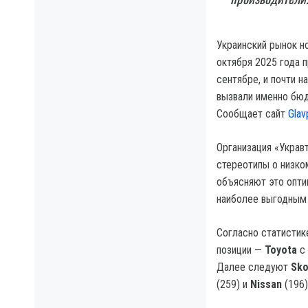
Украинский рынок н
октября 2025 года 
сентябре, и почти 
вызвали именно бюд
Сообщает сайт
Glav
Организация «Украв
стереотипы о низко
объясняют это опт
наиболее выгодным 
Согласно статистик
позиции —
Toyota
с 
Далее следуют
Sk
(259) и
Nissan
(196)