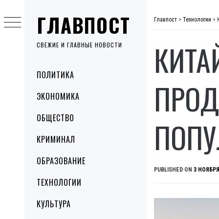
Skip
ГЛАВПОСТ
to
Главпост
>
Технологии
>
content
КИТА
СВЕЖИЕ И ГЛАВНЫЕ НОВОСТИ
Primary
ПОЛИТИКА
Menu
ПРОД
ЭКОНОМИКА
ОБЩЕСТВО
ПОПУ
КРИМИНАЛ
ОБРАЗОВАНИЕ
PUBLISHED ON
3 НОЯБРЯ
ТЕХНОЛОГИИ
КУЛЬТУРА