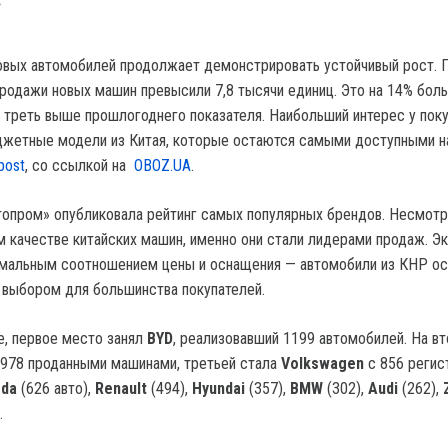
овых автомобилей продолжает демонстрировать устойчивый рост. 
продажи новых машин превысили 7,8 тысячи единиц. Это на 14% боль
на треть выше прошлогоднего показателя. Наибольший интерес у пок
жетные модели из Китая, которые остаются самыми доступными н
post
, со ссылкой на
OBOZ.UA
.
топром» опубликовала рейтинг самых популярных брендов. Несмотр
м качестве китайских машин, именно они стали лидерами продаж. Э
имальным соотношением цены и оснащения — автомобили из КНР о
выбором для большинства покупателей.
е, первое место занял
BYD
, реализовавший 1199 автомобилей. На в
978 проданными машинами, третьей стала
Volkswagen
с 856 регис
oda
(626 авто),
Renault
(494),
Hyundai
(357),
BMW
(302),
Audi
(262),
.