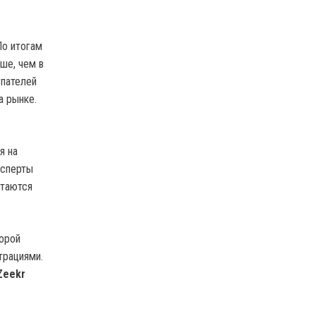
По итогам
ше, чем в
упателей
а рынке.
я на
ксперты
стаются
торой
трациями.
Zeekr