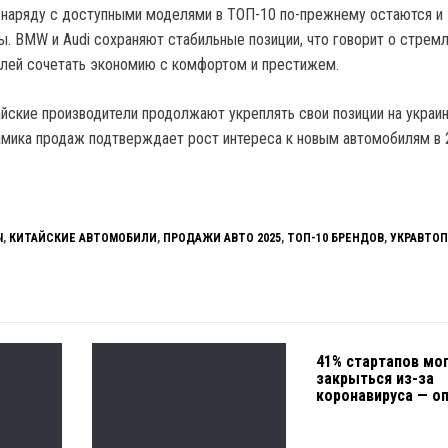
 наряду с доступными моделями в ТОП-10 по-прежнему остаются и
. BMW и Audi сохраняют стабильные позиции, что говорит о стрем
елей сочетать экономию с комфортом и престижем.
айские производители продолжают укреплять свои позиции на украи
амика продаж подтверждает рост интереса к новым автомобилям в 
Ы
,
КИТАЙСКИЕ АВТОМОБИЛИ
,
ПРОДАЖИ АВТО 2025
,
ТОП-10 БРЕНДОВ
,
УКРАВТО
41% стартапов мо
закрыться из-за
коронавируса — о