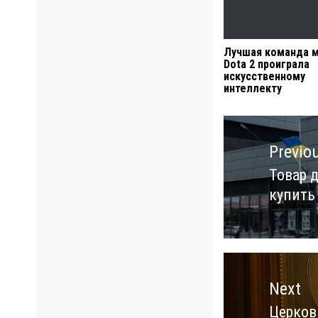
Лучшая команда м
Dota 2 проиграла
искусственному
интеллекту
Навигация
по
Previo
записям
Товар 
Previo
купить
post:
Next
Церков
Next