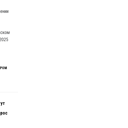
лении
нском
2025
ПРОМ
гут
прос