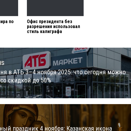
ира по
Офис президента без
разрешения использовал
стиль калиграфа
us
дня в АТБ 3–4 ноября 2025: что сегодня можно
us
 со скидкой до 50%
ный праздник 4 ноября: Казанская икона