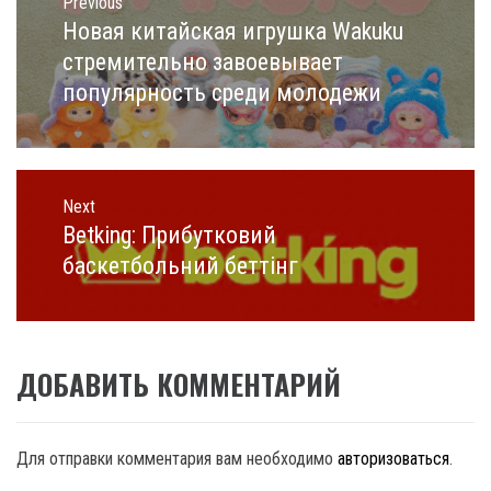
по
Previous
записям
Новая китайская игрушка Wakuku
Previous
post:
стремительно завоевывает
популярность среди молодежи
Next
Betking: Прибутковий
Next
post:
баскетбольний беттінг
ДОБАВИТЬ КОММЕНТАРИЙ
Для отправки комментария вам необходимо
авторизоваться
.