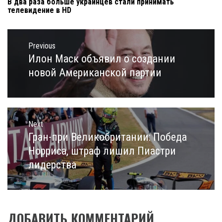
В два раза больше украинцев стали принимать
телевидение в HD
Навигация
по
Previous
записям
Илон Маск объявил о создании
Previous
post:
новой Американской партии
Next
Гран-при Великобритании: Победа
Next
post:
Норриса, штраф лишил Пиастри
лидерства
ДОБАВИТЬ КОММЕНТАРИЙ