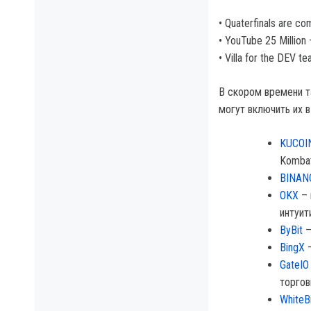
• Quaterfinals are co
• YouTube 25 Million
• Villa for the DEV t
В скором времени т
могут включить их в
KUCOI
Kombat
BINAN
OKX
– 
интуит
ByBit
–
BingX
–
GateIO
торгов
WhiteB