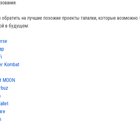
зования.
обратить на лучшие похожие проекты тапалки, которые возможно
ой в будущем:
erse
ap
i
er Kombat
st MOON
Arbuz
n
allet
are
n