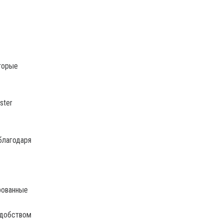
торые
ster
благодаря
рованные
удобством