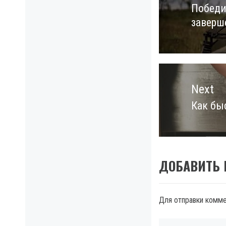
Победи
Previo
заверш
post:
Next
Как бы
Next
post:
ДОБАВИТЬ
Для отправки комм