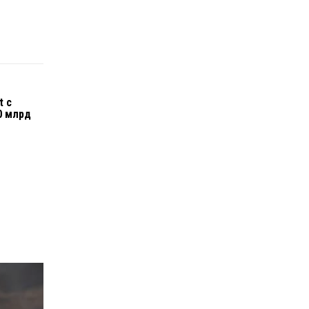
л
t с
0 млрд