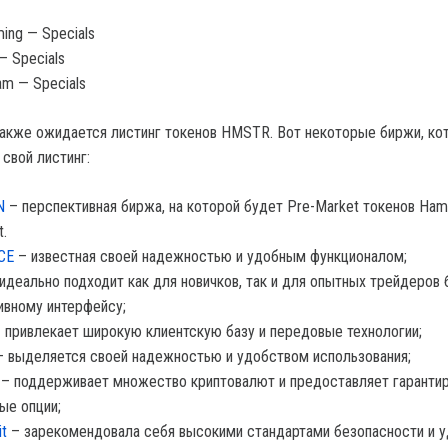
ming — Specials
 — Specials
eam — Specials
акже ожидается листинг токенов HMSTR. Вот некоторые биржи, ко
 свой листинг:
N
– перспективная биржа, на которой будет Pre-Market токенов Ham
.
CE
– известная своей надежностью и удобным функционалом;
идеально подходит как для новичков, так и для опытных трейдеров 
ивному интерфейсу;
 привлекает широкую клиентскую базу и передовые технологии;
 выделяется своей надежностью и удобством использования;
– поддерживает множество криптовалют и предоставляет гаранти
ые опции;
it
– зарекомендовала себя высокими стандартами безопасности и 