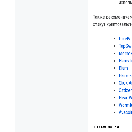
исполь
Также рекомендуем 
станут криптовалют
PixelV
TapSw
MemeF
Hamst
Blum
Harve
Click 
Catize
Near W
Wormf
Avacoi
ТЕХНОЛОГИИ