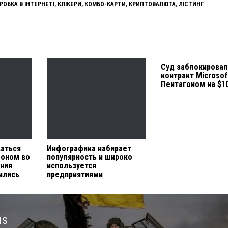
РОБКА В ІНТЕРНЕТІ
,
КЛІКЕРИ
,
КОМБО-КАРТИ
,
КРИПТОВАЛЮТА
,
ЛІСТИНГ
Суд заблокирова
контракт Microsof
Пентагоном на $1
аться
Инфографика набирает
оном во
популярность и широко
ния
используется
ились
предприятиями
us