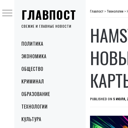
Skip
ГЛАВПОСТ
to
Главпост
>
Технологии
>
content
HAMS
СВЕЖИЕ И ГЛАВНЫЕ НОВОСТИ
Primary
ПОЛИТИКА
Menu
НОВЫ
ЭКОНОМИКА
ОБЩЕСТВО
КАРТ
КРИМИНАЛ
ОБРАЗОВАНИЕ
PUBLISHED ON
5 ИЮЛЯ, 
ТЕХНОЛОГИИ
КУЛЬТУРА