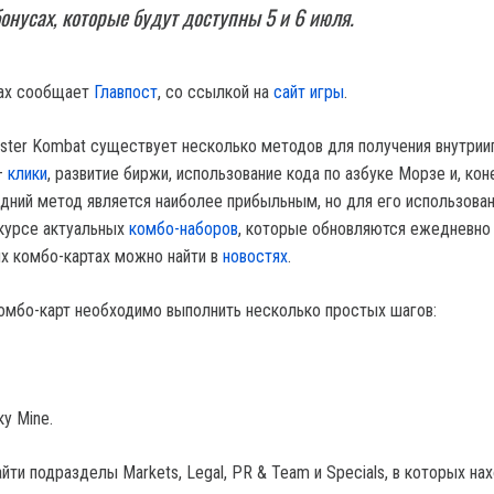
онусах, которые будут доступны 5 и 6 июля.
тах сообщает
Главпост
, со ссылкой на
сайт игры
.
mster Kombat существует несколько методов для получения внутрии
–
клики
, развитие биржи, использование кода по азбуке Морзе и, кон
едний метод является наиболее прибыльным, но для его использова
курсе актуальных
комбо-наборов
, которые обновляются ежедневно 
х комбо-картах можно найти в
новостях
.
омбо-карт необходимо выполнить несколько простых шагов:
ку Mine.
айти подразделы Markets, Legal, PR & Team и Specials, в которых на