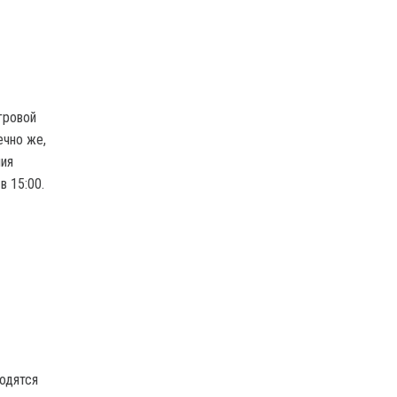
гровой
ечно же,
ния
в 15:00.
ходятся