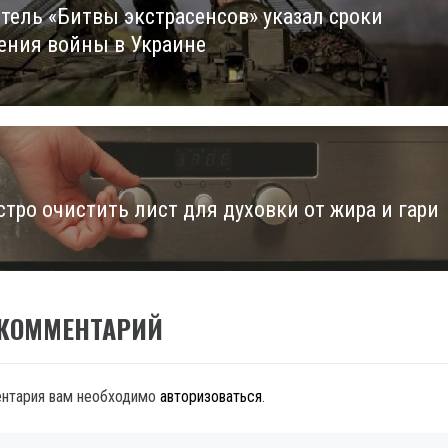
тель «Битвы экстрасенсов» указал сроки
us
ения войны в Украине
стро очистить лист для духовки от жира и гари
 КОММЕНТАРИЙ
ентария вам необходимо
авторизоваться
.