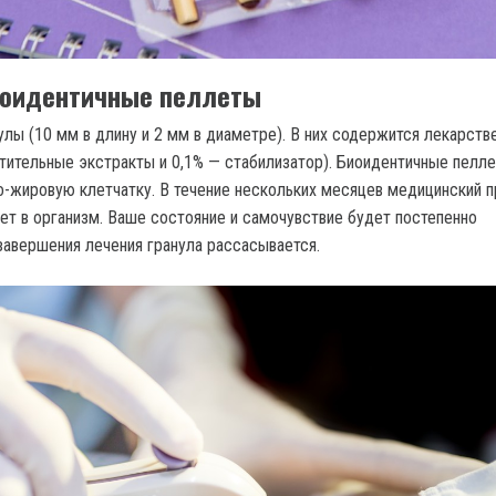
иоидентичные пеллеты
улы (10 мм в длину и 2 мм в диаметре). В них содержится лекарств
стительные экстракты и 0,1% — стабилизатор). Биоидентичные пелл
о-жировую клетчатку. В течение нескольких месяцев медицинский п
ет в организм. Ваше состояние и самочувствие будет постепенно
завершения лечения гранула рассасывается.