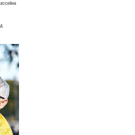
ассейна.
д.