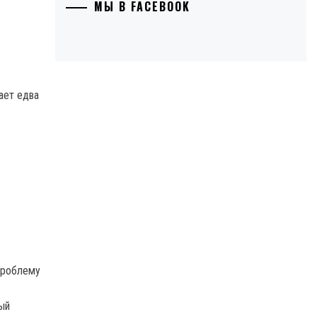
МЫ В FACEBOOK
ает едва
проблему
ый