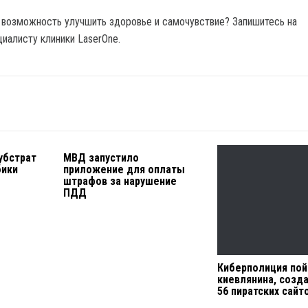
 возможность улучшить здоровье и самочувствие? Запишитесь на
иалисту клиники LaserOne.
убстрат
МВД запустило
бики
приложение для оплаты
штрафов за нарушение
ПДД
Киберполиция по
киевлянина, созд
56 пиратских сайт