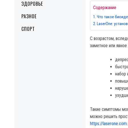
ЗДОРОВЬЕ
Содержание
РАЗНОЕ
Что такое биоид
LaserOne: устано
СПОРТ
С возрастом, вслед
заметное или явное
депрес
быстра
набор 
повыше
наруше
ухудше
Такие симптомы мог
можно решить прост
https://laserone.com.