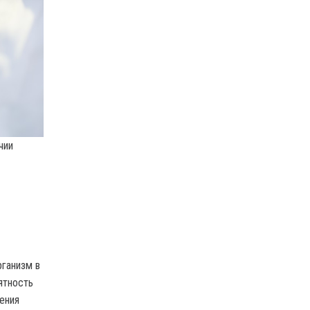
чии
рганизм в
ятность
ения