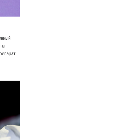
енный
еты
репарат