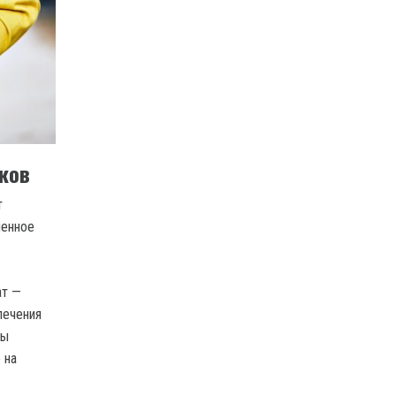
ков
т
менное
ат —
лечения
сы
 на