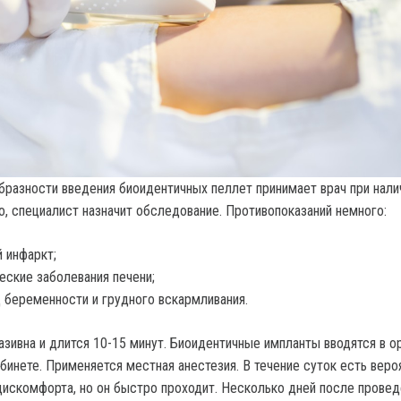
разности введения биоидентичных пеллет принимает врач при нали
о, специалист назначит обследование. Противопоказаний немного:
 инфаркт;
еские заболевания печени;
 беременности и грудного вскармливания.
зивна и длится 10-15 минут. Биоидентичные импланты вводятся в о
бинете. Применяется местная анестезия. В течение суток есть веро
искомфорта, но он быстро проходит. Несколько дней после провед