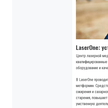
LaserOne: у
Центр лазерной мед
квалифицированные 
оборудование и кач
В LaserOne проводи
метформин. Средств
ожирения и сахарно
старения, повышает
умственную деятель