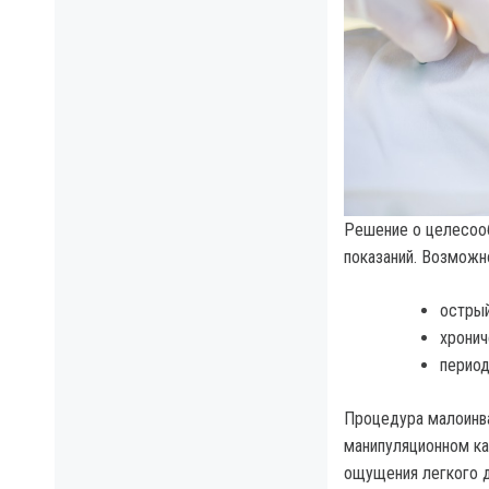
Решение о целесооб
показаний. Возможн
острый
хронич
период
Процедура малоинва
манипуляционном ка
ощущения легкого д