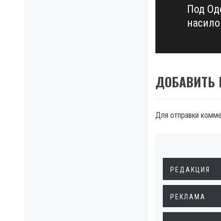
Под Од
Next
насило
post:
ДОБАВИТЬ
Для отправки комм
РЕДАКЦИЯ
РЕКЛАМА