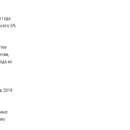
 года
всего 6%
отке
нтам,
ода из
в 2019
ьных
чно