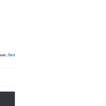
чник:
Лига