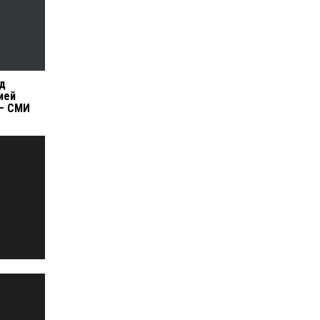
ад
ией
 — СМИ