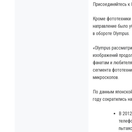
Присоединяйтесь к I
Кроме фототехники 
направление было у
в обороте Olympus.
«Olympus рассматри
изображений продол
фанатам и любителя
сегмента фототехник
микроскопов.
По данным японской
году сократились н
В 2012
телефо
пытаяс