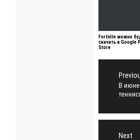
Fortnite можно бу
скачать в Google P
Store
Навигация
по
Previo
записям
В июне
Previo
теннис
post:
Next