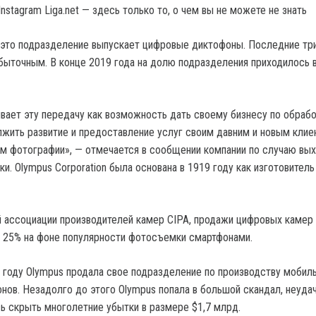
nstagram Liga.net — здесь только то, о чем вы не можете не знать
это подразделение выпускает цифровые диктофоны. Последние три
быточным. В конце 2019 года на долю подразделения приходилось 
вает эту передачу как возможность дать своему бизнесу по обраб
жить развитие и предоставление услуг своим давним и новым клие
м фотографии», — отмечается в сообщении компании по случаю вых
и. Olympus Corporation была основана в 1919 году как изготовитель
 ассоциации производителей камер CIPA, продажи цифровых камер 
а 25% на фоне популярности фотосъемки смартфонами.
 году Olympus продала свое подразделение по производству мобил
нов. Незадолго до этого Olympus попала в большой скандал, неуда
ь скрыть многолетние убытки в размере $1,7 млрд.