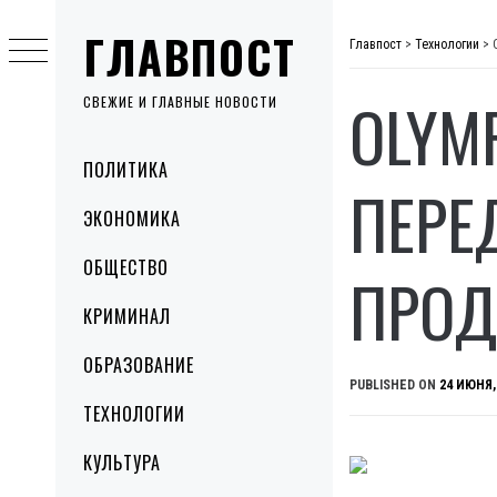
Skip
ГЛАВПОСТ
to
Главпост
>
Технологии
>
content
OLYM
СВЕЖИЕ И ГЛАВНЫЕ НОВОСТИ
Primary
ПОЛИТИКА
Menu
ПЕРЕ
ЭКОНОМИКА
ОБЩЕСТВО
ПРОД
КРИМИНАЛ
ОБРАЗОВАНИЕ
PUBLISHED ON
24 ИЮНЯ,
ТЕХНОЛОГИИ
КУЛЬТУРА