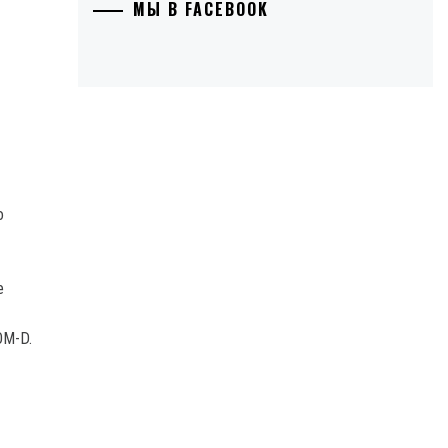
МЫ В FACEBOOK
о
е
OM-D.