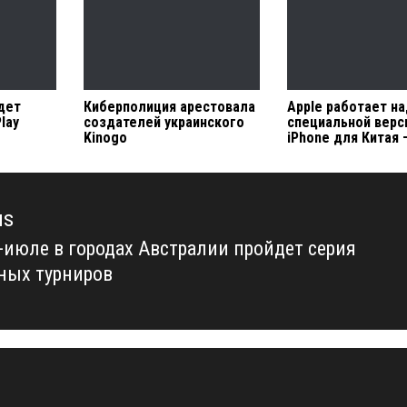
дет
Киберполиция арестовала
Apple работает н
lay
создателей украинского
специальной верс
Kinogo
iPhone для Китая
us
-июле в городах Австралии пройдет серия
us
ных турниров