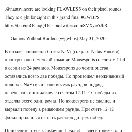
.@natusvincere are looking FLAWLESS on their pistol rounds.
They’re eight for eight in this grand final #GWBPS
https://t.co/uoOCnqQDCs pic.twitter.com/SVXyie5JbR
— Gamers Without Borders (@gwbps) May 31, 2020
В начале финальной битвы NaVi (сокр. от Natus Vincere)
проигрывали немецкой команде Mousesports со счетом 11-4
в серии из 24 раундов. Mousesports до чемпионства
оставались всего две победы. Но произошел неожиданный
поворот: NaVi выиграли восемь раундов подряд,
перехватив инициативу со счетом 12-11. От победы их
отделял всего один раунд. Но mousesports не сдались и
вырвали победу в решающем раунде. При счете 12-12
финал продлился на пять раундов до трех побед.
Присоединяйтесь к Instagram Liga.net — здесь только то, о