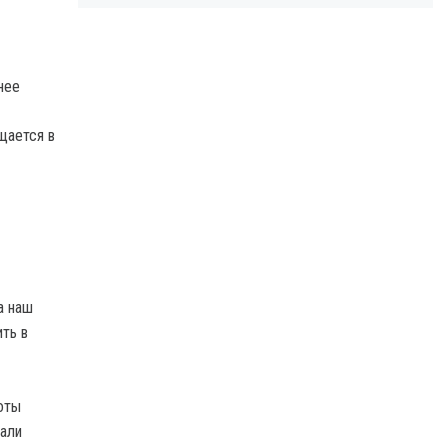
нее
щается в
а наш
ть в
оты
тали