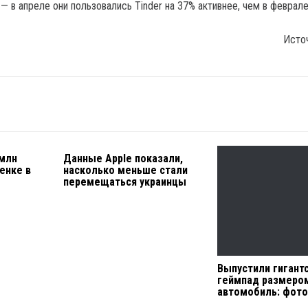
 в апреле они пользовались Tinder на 37% активнее, чем в феврале
Исто
 млн
Данные Apple показали,
енке в
насколько меньше стали
перемещаться украинцы
Выпустили гигант
геймпад размеро
автомобиль: фот