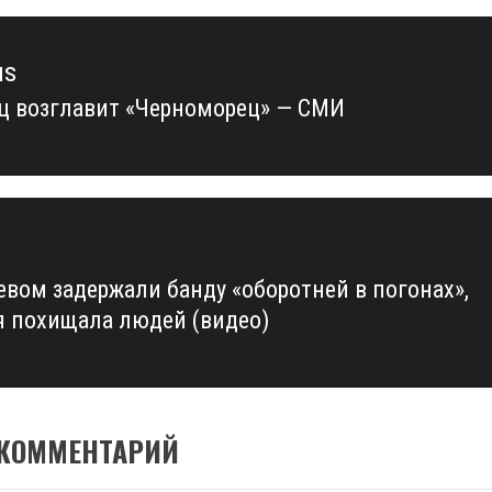
us
ц возглавит «Черноморец» — СМИ
us
евом задержали банду «оборотней в погонах»,
я похищала людей (видео)
 КОММЕНТАРИЙ