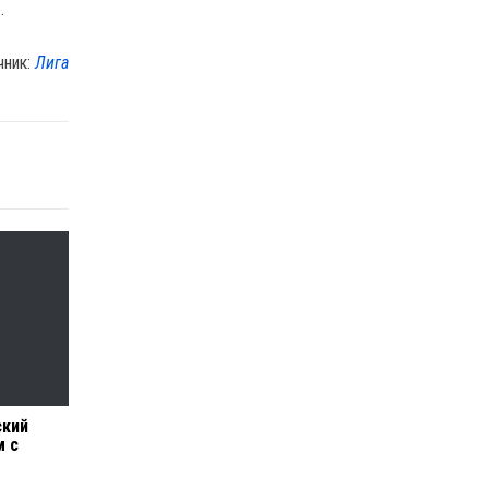
.
чник:
Лига
ский
м с
о