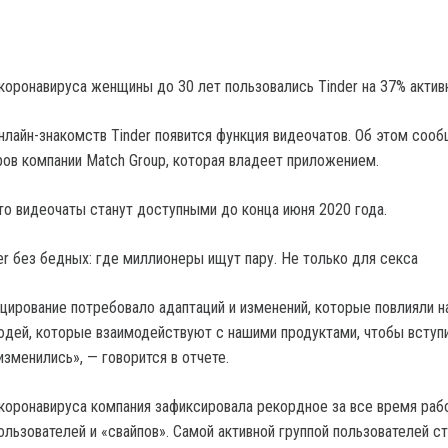
коронавируса женщины до 30 лет пользовались Tinder на 37% актив
нлайн-знакомств Tinder появится функция видеочатов. Об этом сооб
ров компании Match Group, которая владеет приложением.
что видеочаты станут доступными до конца июня 2020 года.
er без бедных: где миллионеры ищут пару. Не только для секса
цирование потребовало адаптаций и изменений, которые повлияли н
юдей, которые взаимодействуют с нашими продуктами, чтобы вступи
зменились», — говорится в отчете.
коронавируса компания зафиксировала рекордное за все время раб
ользователей и «свайпов». Самой активной группой пользователей с