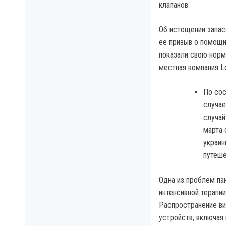
клапанов.
Об истощении запас
ее призыв о помощи 
показали свою норм
местная компания L
По сос
случае
случай
марта 
украин
путеше
Одна из проблем па
интенсивной терапи
Распространение ви
устройств, включая