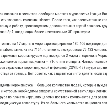
ов клапанов в госпитале сообщила местная журналистка Нунциа Вал
откликнулась компания Isinnova. После того, как распечатанные кл
альную работу, производством дополнительных партий занялась др
onati SpA, владеющая более качественным 3D-принтером.
тоянию на 17 марта, в мире зарегистрировано 182 406 подтвержде
в заболевания, из них 7154 летальные, выздоровели 79 433 человек
 заражения коронавирусом подтвердился 3 марта в Украине, в Черно
скончалась первая пациентка — 71-летняя женщина. Четыре человек
цев заразились коронавирусной инфекцией (COVID-19) внутри страны
ствуя за границу. Вот советы, как защититься и что делать, если за
ндемии коронавируса — большое количество людей, которые нужда
и и которым необходимы аппараты искусственной вентиляции легких
руса по планете нарушило цепочки поставок компонентов для разл
 медицинскую аппаратуру. Из-за большого количества пациентов за