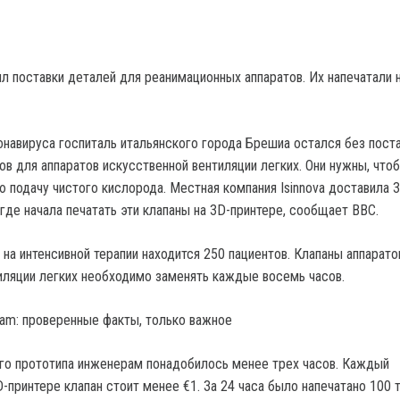
л поставки деталей для реанимационных аппаратов. Их напечатали 
онавируса госпиталь итальянского города Брешиа остался без пост
ов для аппаратов искусственной вентиляции легких. Они нужны, что
ю подачу чистого кислорода. Местная компания Isinnova доставила 
 где начала печатать эти клапаны на 3D-принтере, сообщает BBC.
на интенсивной терапии находится 250 пациентов. Клапаны аппарато
иляции легких необходимо заменять каждые восемь часов.
gram: проверенные факты, только важное
го прототипа инженерам понадобилось менее трех часов. Каждый
-принтере клапан стоит менее €1. За 24 часа было напечатано 100 