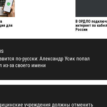
 в
В ОРДЛО подключ
ция для
интернет по кабе
России
us
авится по-русски: Александр Усик попал
us
л из-за своего имени
дицинские учреждения должны отменить