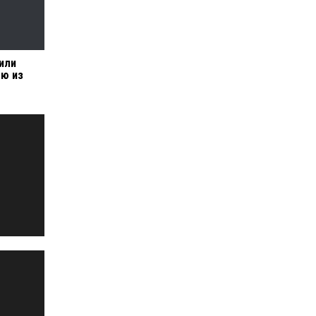
или
лю из