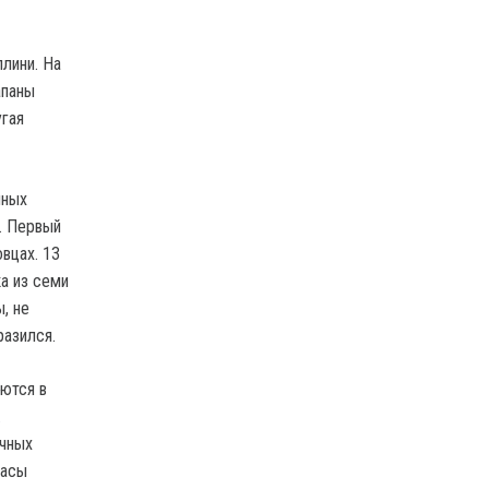
лини. На
апаны
угая
нных
. Первый
вцах. 13
а из семи
, не
разился.
ются в
.
ичных
пасы