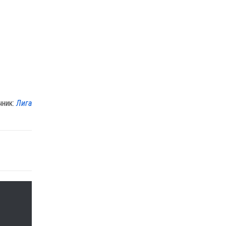
чник:
Лига