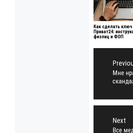
Как сделать ключ
Приват24: инструк
физлиц и ФОП
Навигация
по
Previo
записям
Мне нр
Previo
сканда
post:
Next
Все ме
Next