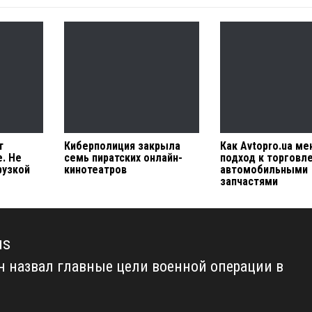
т
Киберполиция закрыла
Как Avtopro.ua ме
. Не
семь пиратских онлайн-
подход к торговл
рузкой
кинотеатров
автомобильными
запчастями
us
н назвал главные цели военной операции в
us