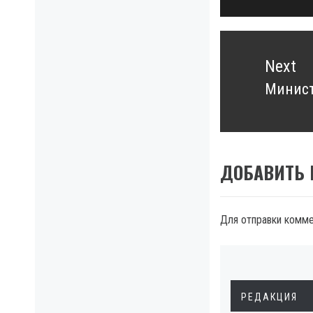
Next
Минист
Next
post:
ДОБАВИТЬ
Для отправки комм
РЕДАКЦИЯ