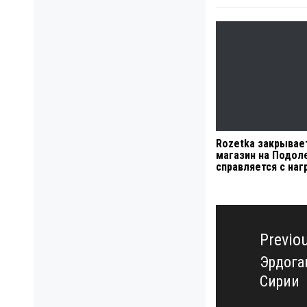
Rozetka закрывае
магазин на Подоле
справляется с наг
Навигация
по
Previo
записям
Эрдога
Previo
Сирии
post: