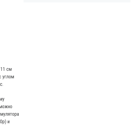
 11 см
с углом
с.
ому
 можно
умулятора
0p) и