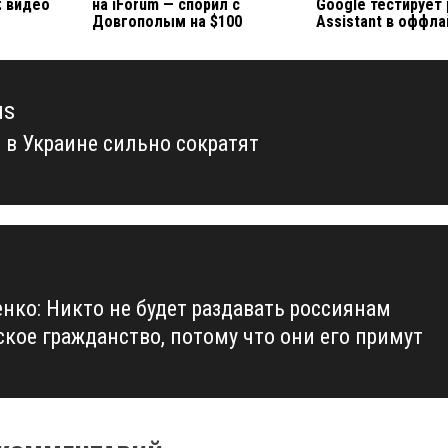
: видео
на iForum — спорил с
Google тестирует
Довгополым на $100
Assistant в оффл
us
 в Украине сильно сократят
us
нко: Никто не будет раздавать россиянам
ское гражданство, потому что они его примут