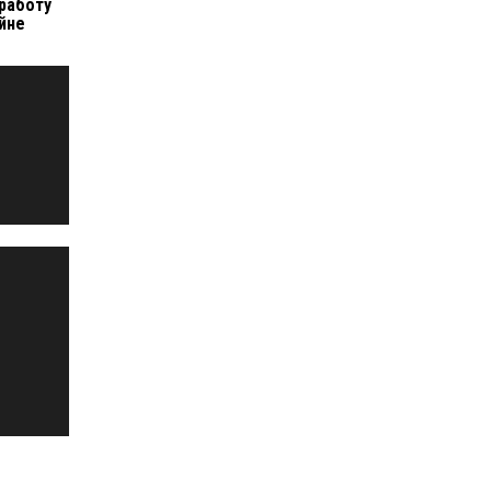
 работу
айне