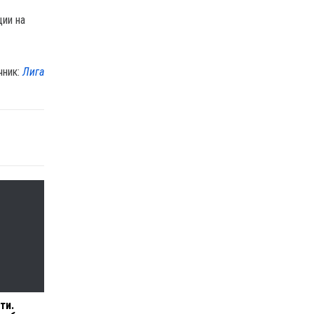
ции на
чник:
Лига
ти.