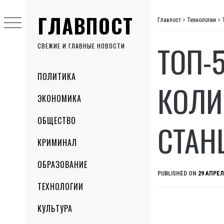
Skip
ГЛАВПОСТ
to
Главпост
>
Технологии
>
content
ТОП-
СВЕЖИЕ И ГЛАВНЫЕ НОВОСТИ
Primary
ПОЛИТИКА
Menu
КОЛИ
ЭКОНОМИКА
ОБЩЕСТВО
СТАН
КРИМИНАЛ
ОБРАЗОВАНИЕ
PUBLISHED ON
29 АПРЕЛ
ТЕХНОЛОГИИ
КУЛЬТУРА