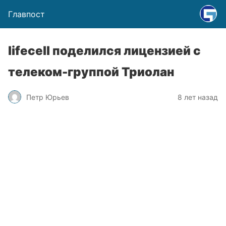
Главпост
lifecell поделился лицензией с
телеком-группой Триолан
Петр Юрьев
8 лет назад