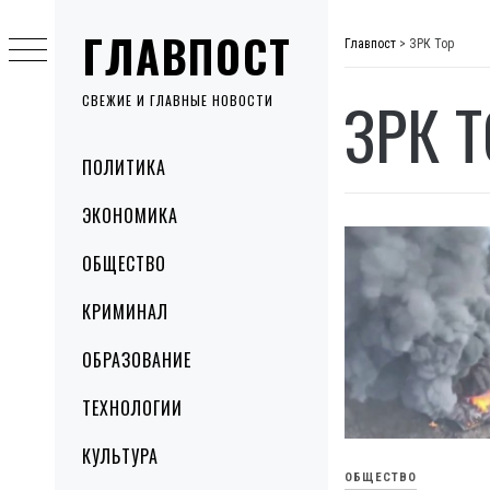
Skip
ГЛАВПОСТ
to
Главпост
>
ЗРК Тор
content
ЗРК 
СВЕЖИЕ И ГЛАВНЫЕ НОВОСТИ
Primary
ПОЛИТИКА
Menu
ЭКОНОМИКА
ОБЩЕСТВО
КРИМИНАЛ
ОБРАЗОВАНИЕ
ТЕХНОЛОГИИ
КУЛЬТУРА
ОБЩЕСТВО