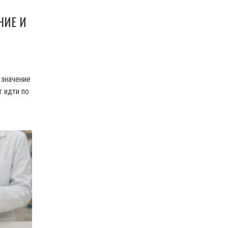
НИЕ И
 значение
т идти по