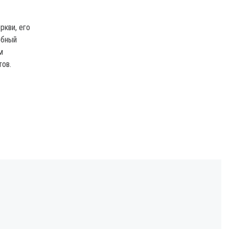
ркви, его
обный
м
тов.