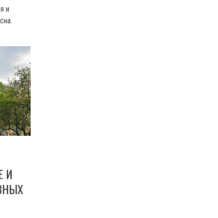
я и
сна.
Е И
АЗНЫХ