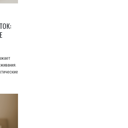
ТОК:
Е
ражает
еживания.
ктические