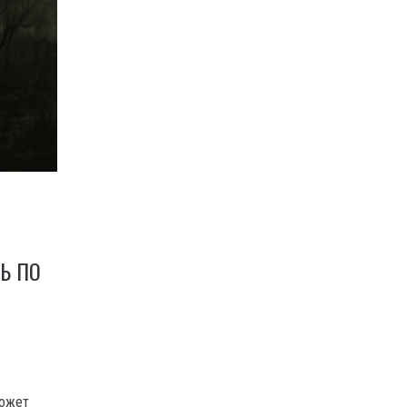
Ь ПО
может