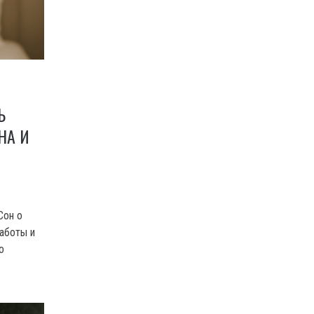
Ь
НА И
Сон о
аботы и
о