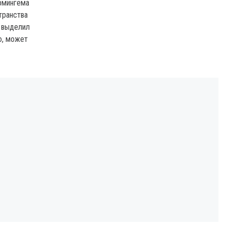
рмингема
транства
 выделил
ю, может