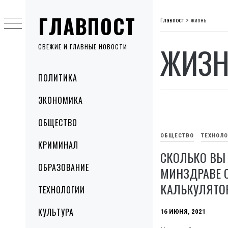
Skip
ГЛАВПОСТ
to
Главпост
>
жизнь
content
ЖИЗН
СВЕЖИЕ И ГЛАВНЫЕ НОВОСТИ
Primary
ПОЛИТИКА
Menu
ЭКОНОМИКА
ОБЩЕСТВО
ОБЩЕСТВО
ТЕХНОЛ
КРИМИНАЛ
СКОЛЬКО ВЫ 
ОБРАЗОВАНИЕ
МИНЗДРАВЕ 
КАЛЬКУЛЯТО
ТЕХНОЛОГИИ
КУЛЬТУРА
16 ИЮНЯ, 2021