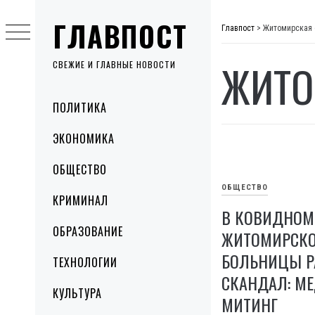
Skip
ГЛАВПОСТ
to
Главпост
>
Житомирская 
content
ЖИТО
СВЕЖИЕ И ГЛАВНЫЕ НОВОСТИ
Primary
ПОЛИТИКА
Menu
ЭКОНОМИКА
ОБЩЕСТВО
ОБЩЕСТВО
КРИМИНАЛ
В КОВИДНОМ
ОБРАЗОВАНИЕ
ЖИТОМИРСКО
БОЛЬНИЦЫ Р
ТЕХНОЛОГИИ
СКАНДАЛ: М
КУЛЬТУРА
МИТИНГ