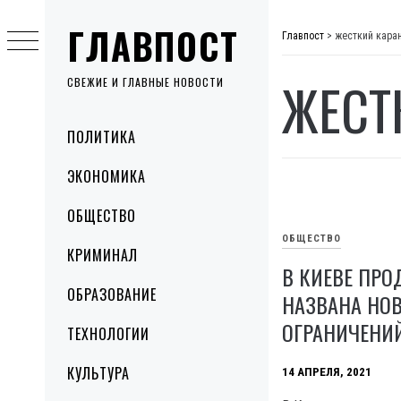
Skip
ГЛАВПОСТ
to
Главпост
>
жесткий кара
content
ЖЕСТ
СВЕЖИЕ И ГЛАВНЫЕ НОВОСТИ
Primary
ПОЛИТИКА
Menu
ЭКОНОМИКА
ОБЩЕСТВО
ОБЩЕСТВО
КРИМИНАЛ
В КИЕВЕ ПРО
ОБРАЗОВАНИЕ
НАЗВАНА НОВ
ОГРАНИЧЕНИ
ТЕХНОЛОГИИ
КУЛЬТУРА
14 АПРЕЛЯ, 2021