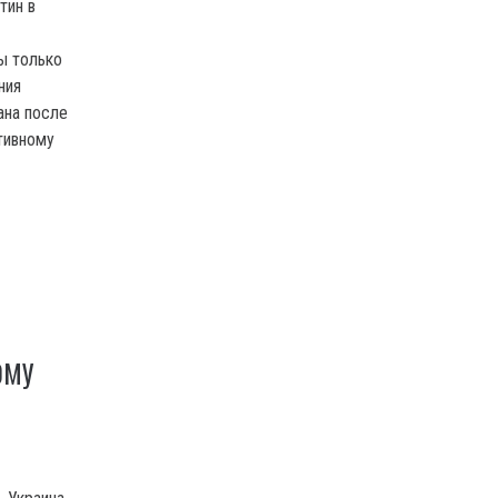
тин в
ы только
ния
ана после
тивному
ОМУ