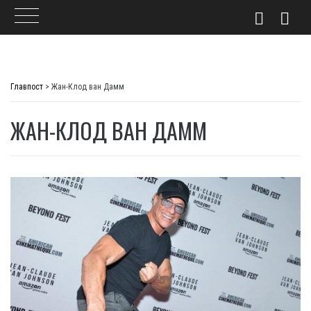
Skip
to
Главпост
>
Жан-Клод ван Дамм
content
ЖАН-КЛОД ВАН ДАММ