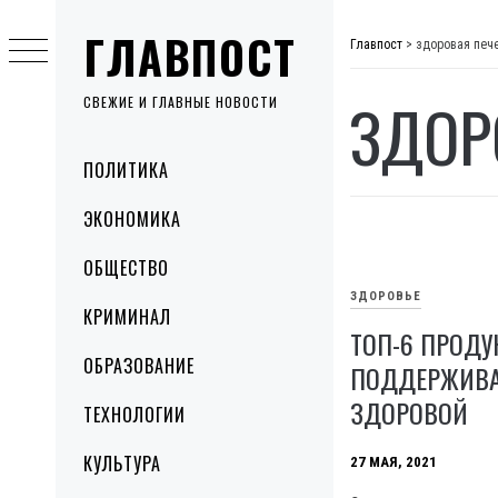
Skip
ГЛАВПОСТ
to
Главпост
>
здоровая печ
content
ЗДОР
СВЕЖИЕ И ГЛАВНЫЕ НОВОСТИ
Primary
ПОЛИТИКА
Menu
ЭКОНОМИКА
ОБЩЕСТВО
ЗДОРОВЬЕ
КРИМИНАЛ
ТОП-6 ПРОДУ
ОБРАЗОВАНИЕ
ПОДДЕРЖИВА
ЗДОРОВОЙ
ТЕХНОЛОГИИ
КУЛЬТУРА
27 МАЯ, 2021