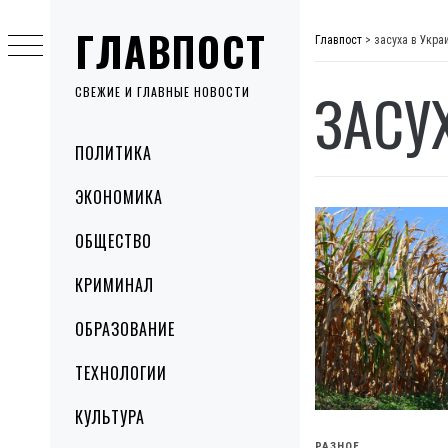
Skip
ГЛАВПОСТ
to
Главпост
>
засуха в Укра
content
ЗАСУ
СВЕЖИЕ И ГЛАВНЫЕ НОВОСТИ
Primary
ПОЛИТИКА
Menu
ЭКОНОМИКА
ОБЩЕСТВО
КРИМИНАЛ
ОБРАЗОВАНИЕ
ТЕХНОЛОГИИ
КУЛЬТУРА
РАЗНОЕ