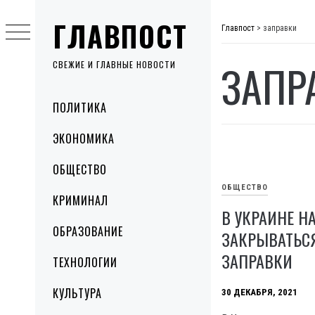
Skip
ГЛАВПОСТ
to
Главпост
>
заправки
content
ЗАПР
СВЕЖИЕ И ГЛАВНЫЕ НОВОСТИ
Primary
ПОЛИТИКА
Menu
ЭКОНОМИКА
ОБЩЕСТВО
ОБЩЕСТВО
КРИМИНАЛ
В УКРАИНЕ Н
ОБРАЗОВАНИЕ
ЗАКРЫВАТЬС
ЗАПРАВКИ
ТЕХНОЛОГИИ
КУЛЬТУРА
30 ДЕКАБРЯ, 2021