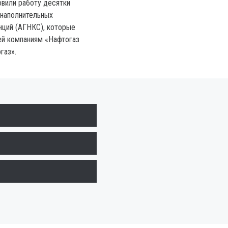
овили работу десятки
онаполнительных
нций (АГНКС), которые
ей компаниям «Нафтогаз
газ».