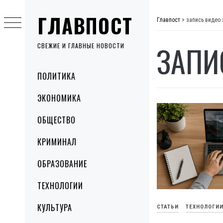
Skip
ГЛАВПОСТ
to
Главпост
>
запись видео 
content
ЗАПИ
СВЕЖИЕ И ГЛАВНЫЕ НОВОСТИ
Primary
ПОЛИТИКА
Menu
ЭКОНОМИКА
ОБЩЕСТВО
КРИМИНАЛ
ОБРАЗОВАНИЕ
ТЕХНОЛОГИИ
КУЛЬТУРА
СТАТЬИ
ТЕХНОЛОГИ