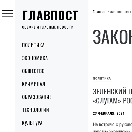
Skip
ГЛАВПОСТ
to
Главпост
>
законопроект
content
ЗАКО
СВЕЖИЕ И ГЛАВНЫЕ НОВОСТИ
Primary
ПОЛИТИКА
Menu
ЭКОНОМИКА
ОБЩЕСТВО
ПОЛИТИКА
КРИМИНАЛ
ЗЕЛЕНСКИЙ 
ОБРАЗОВАНИЕ
«СЛУГАМ» Р
ТЕХНОЛОГИИ
23 ФЕВРАЛЯ, 2021
КУЛЬТУРА
На встрече с руков
народа» украинский