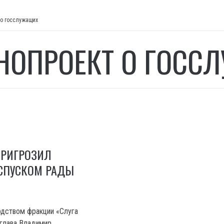
 о госслужащих
НОПРОЕКТ О ГОСС
ПРИГРОЗИЛ
ОСПУСКОМ РАДЫ
одством фракции «Слуга
 глава Владимир