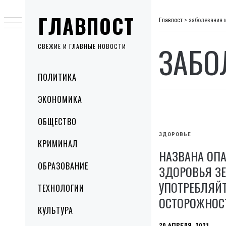
Skip
ГЛАВПОСТ
to
Главпост
>
заболевания 
content
ЗАБО
СВЕЖИЕ И ГЛАВНЫЕ НОВОСТИ
Primary
ПОЛИТИКА
Menu
ЭКОНОМИКА
ОБЩЕСТВО
ЗДОРОВЬЕ
КРИМИНАЛ
НАЗВАНА ОП
ОБРАЗОВАНИЕ
ЗДОРОВЬЯ ЗЕ
УПОТРЕБЛЯЙТ
ТЕХНОЛОГИИ
ОСТОРОЖНОС
КУЛЬТУРА
20 АПРЕЛЯ, 2021