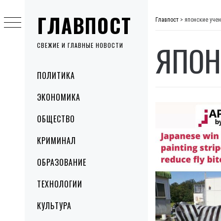
Skip
ГЛАВПОСТ
to
Главпост
>
японские уче
content
ЯПОН
СВЕЖИЕ И ГЛАВНЫЕ НОВОСТИ
Primary
ПОЛИТИКА
Menu
ЭКОНОМИКА
ОБЩЕСТВО
КРИМИНАЛ
ОБРАЗОВАНИЕ
ТЕХНОЛОГИИ
КУЛЬТУРА